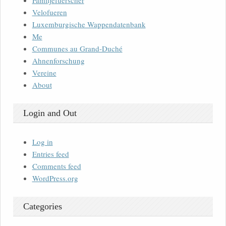
Familjefuerscher
Velofueren
Luxemburgische Wappendatenbank
Me
Communes au Grand-Duché
Ahnenforschung
Vereine
About
Login and Out
Log in
Entries feed
Comments feed
WordPress.org
Categories