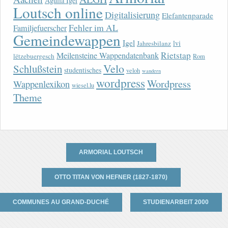
Agulia Igel
Loutsch online
Digitalisierung
Elefantenparade
Fehler im AL
Familjefuerscher
Gemeindewappen
Igel
lvi
Jahresbilanz
Rietstap
Meilensteine Wappendatenbank
lëtzebuergesch
Rom
Velo
Schlußstein
studentisches
veloh
wandern
wordpress
Wordpress
Wappenlexikon
wiesel.lu
Theme
ARMORIAL LOUTSCH
OTTO TITAN VON HEFNER (1827-1870)
COMMUNES AU GRAND-DUCHÉ
STUDIENARBEIT 2000