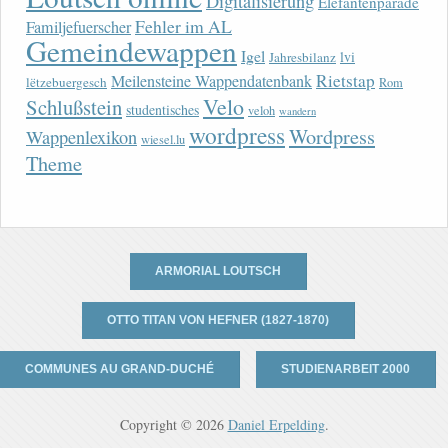
Digitalisierung
Elefantenparade
Fehler im AL
Familjefuerscher
Gemeindewappen
Igel
lvi
Jahresbilanz
Rietstap
Meilensteine Wappendatenbank
lëtzebuergesch
Rom
Velo
Schlußstein
studentisches
veloh
wandern
wordpress
Wordpress
Wappenlexikon
wiesel.lu
Theme
ARMORIAL LOUTSCH
OTTO TITAN VON HEFNER (1827-1870)
COMMUNES AU GRAND-DUCHÉ
STUDIENARBEIT 2000
Copyright © 2026
Daniel Erpelding
.