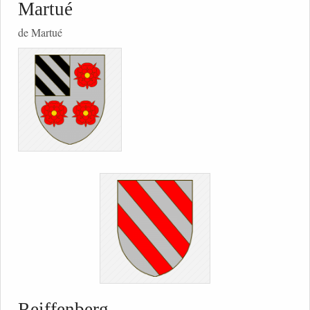
Martué
de Martué
Reiffenberg