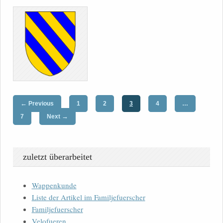
←
Previous
1
2
3
4
…
→
7
Next
zuletzt überarbeitet
Wappenkunde
Liste der Artikel im Familjefuerscher
Familjefuerscher
Velofueren