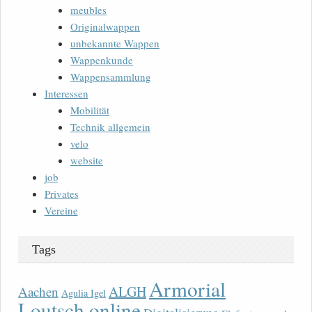
meubles
Originalwappen
unbekannte Wappen
Wappenkunde
Wappensammlung
Interessen
Mobilität
Technik allgemein
velo
website
job
Privates
Vereine
Tags
Armorial
ALGH
Aachen
Agulia Igel
Loutsch online