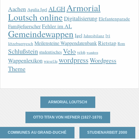
Armorial
ALGH
Aachen
Agulia Igel
Loutsch online
Digitalisierung
Elefantenparade
Fehler im AL
Familjefuerscher
Gemeindewappen
Igel
lvi
Jahresbilanz
Rietstap
Meilensteine Wappendatenbank
lëtzebuergesch
Rom
Velo
Schlußstein
studentisches
veloh
wandern
wordpress
Wordpress
Wappenlexikon
wiesel.lu
Theme
ARMORIAL LOUTSCH
OTTO TITAN VON HEFNER (1827-1870)
COMMUNES AU GRAND-DUCHÉ
STUDIENARBEIT 2000