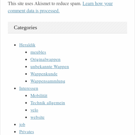
This site uses Akismet to reduce spam.
Learn how your
comment data is processed.
Categories
Heraldik
meubles
Originalwappen
unbekannte Wappen
Wappenkunde
Wappensammlung
Interessen
Mobilität
Technik allgemein
velo
website
job
Privates