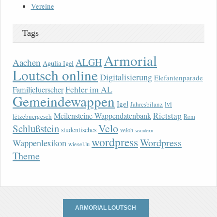
Vereine
Tags
Armorial
ALGH
Aachen
Agulia Igel
Loutsch online
Digitalisierung
Elefantenparade
Fehler im AL
Familjefuerscher
Gemeindewappen
Igel
lvi
Jahresbilanz
Rietstap
Meilensteine Wappendatenbank
lëtzebuergesch
Rom
Velo
Schlußstein
studentisches
veloh
wandern
wordpress
Wordpress
Wappenlexikon
wiesel.lu
Theme
ARMORIAL LOUTSCH