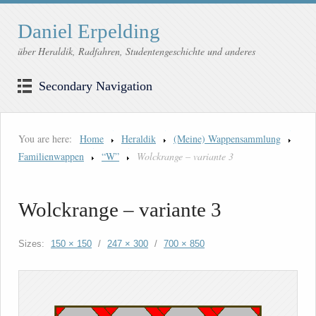
Daniel Erpelding
über Heraldik, Radfahren, Studentengeschichte und anderes
Secondary Navigation
You are here:
Home
Heraldik
(Meine) Wappensammlung
Familienwappen
“W”
Wolckrange – variante 3
Wolckrange – variante 3
Sizes:
150 × 150
/
247 × 300
/
700 × 850