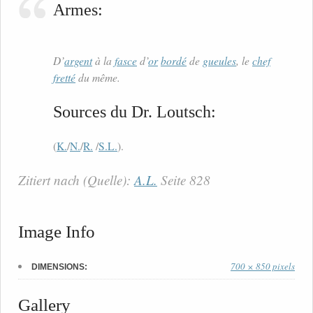
Armes:
D’
argent
à la
fasce
d’
or
bordé
de
gueules
, le
chef
fretté
du même.
Sources du Dr. Loutsch:
(
K.
/
N.
/
R.
/
S.L.
).
Zitiert nach (Quelle):
A.L.
Seite 828
Image Info
700 × 850 pixels
DIMENSIONS:
Gallery