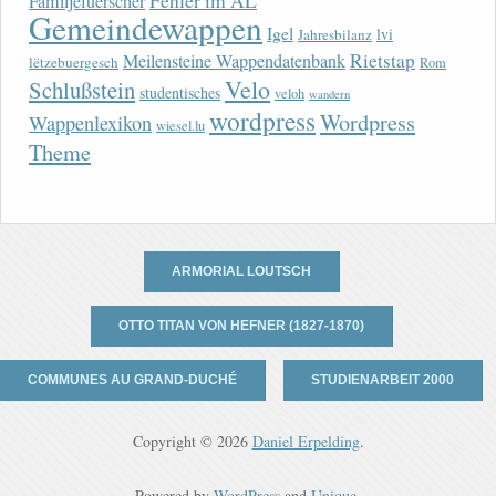
Fehler im AL
Familjefuerscher
Gemeindewappen
Igel
lvi
Jahresbilanz
Rietstap
Meilensteine Wappendatenbank
lëtzebuergesch
Rom
Velo
Schlußstein
studentisches
veloh
wandern
wordpress
Wordpress
Wappenlexikon
wiesel.lu
Theme
ARMORIAL LOUTSCH
OTTO TITAN VON HEFNER (1827-1870)
COMMUNES AU GRAND-DUCHÉ
STUDIENARBEIT 2000
Copyright © 2026
Daniel Erpelding
.
Powered by
WordPress
and
Unique
.