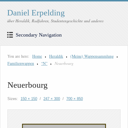
Daniel Erpelding
über Heraldik, Radfahren, Studentengeschichte und anderes
Secondary Navigation
You are here:
Home
Heraldik
(Meine) Wappensammlung
Familienwappen
“N”
Neuerbourg
Neuerbourg
Sizes:
150 × 150
/
247 × 300
/
700 × 850