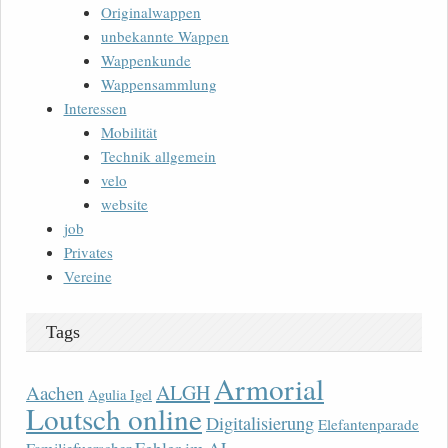
Originalwappen
unbekannte Wappen
Wappenkunde
Wappensammlung
Interessen
Mobilität
Technik allgemein
velo
website
job
Privates
Vereine
Tags
Armorial
ALGH
Aachen
Agulia Igel
Loutsch online
Digitalisierung
Elefantenparade