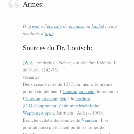
Armes:
D’
argent
à l’
écusson
de
gueules
, au
lambel
à cinq
pendants d’
azur
.
Sources du Dr. Loutsch:
(
W.A.
: Frederic de Nebce, qui doit être Frédéric II
de N. cit. 1242-78).
variantes:
Deux sceaux cités de 1277, du même, le premier
portant simplement l’
écusson
en coeur
, le second à
l’
écusson
en coeur
,
écu
à la
bordure
.
(
O.G.
/
Hauptmann: Zehn mittelrheinische
Wappengruppen
, Jahrbuch «Adler», 1900).
Branche cadette des comtes de
Vianden
. Il se
pourrait aussi qu’ils aient porté les armes de