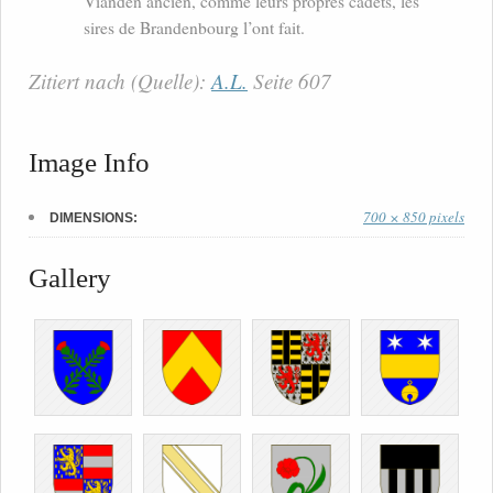
Vianden ancien, comme leurs propres cadets, les
sires de Brandenbourg l’ont fait.
Zitiert nach (Quelle):
A.L.
Seite 607
Image Info
700 × 850 pixels
DIMENSIONS:
Gallery