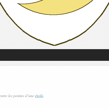
entre les pointes d’une
étoile
.