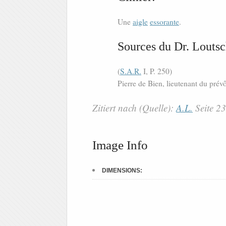
Une
aigle
essorante
.
Sources du Dr. Loutsc
(
S.A.R.
I, P. 250)
Pierre de Bien, lieutenant du prév
Zitiert nach (Quelle):
A.L.
Seite 2
Image Info
DIMENSIONS: