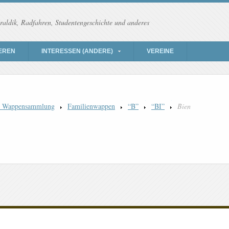
raldik, Radfahren, Studentengeschichte und anderes
EREN
INTERESSEN (ANDERE)
VEREINE
) Wappensammlung
Familienwappen
“B”
“BI”
Bien