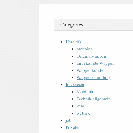
Categories
Heraldik
meubles
Originalwappen
unbekannte Wappen
Wappenkunde
Wappensammlung
Interessen
Mobilität
Technik allgemein
velo
website
job
Privates