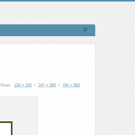
Sizes:
150 × 150
/
247 × 300
/
700 × 850