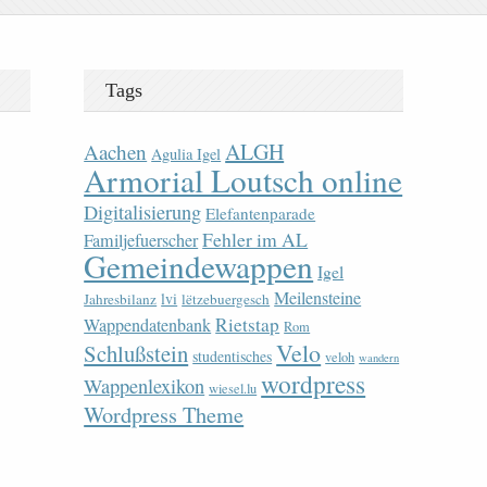
Tags
ALGH
Aachen
Agulia Igel
Armorial Loutsch online
Digitalisierung
Elefantenparade
Fehler im AL
Familjefuerscher
Gemeindewappen
Igel
Meilensteine
lvi
Jahresbilanz
lëtzebuergesch
Rietstap
Wappendatenbank
Rom
Velo
Schlußstein
studentisches
veloh
wandern
wordpress
Wappenlexikon
wiesel.lu
Wordpress Theme