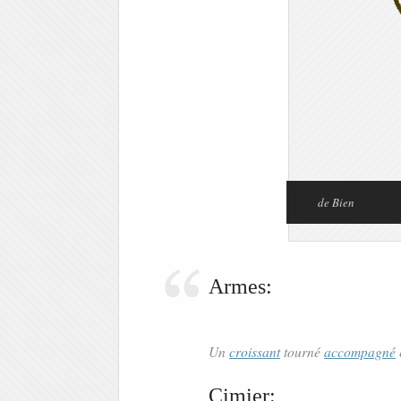
de Bien
Armes:
Un
croissant
tourné
accompagné
Cimier: