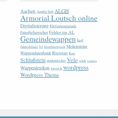
ALGH
Aachen
Agulia Igel
Armorial Loutsch online
Digitalisierung
Elefantenparade
Fehler im AL
Familjefuerscher
Gemeindewappen
Igel
Meilensteine
lvi
Jahresbilanz
lëtzebuergesch
Rietstap
Wappendatenbank
Rom
Velo
Schlußstein
studentisches
veloh
wandern
wordpress
Wappenlexikon
wiesel.lu
Wordpress Theme