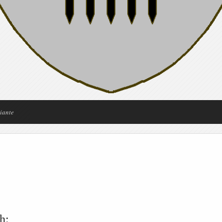
riante
h: