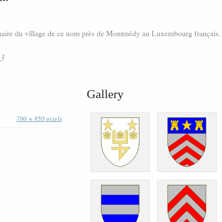
inaire du village de ce nom près de Montmédy au Luxembourg français.
13
Gallery
700 × 850 pixels