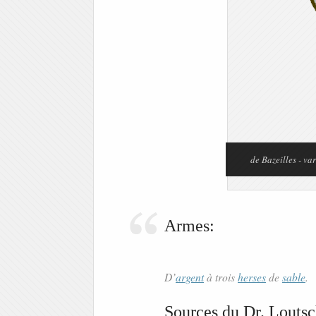
de Bazeilles - va
Armes:
D’
argent
à trois
herses
de
sable
.
Sources du Dr. Loutsc