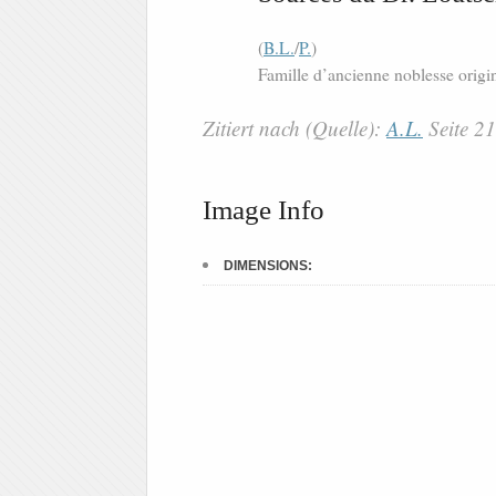
(
B.L.
/
P.
)
Famille d’ancienne noblesse orig
Zitiert nach (Quelle):
A.L.
Seite 2
Image Info
DIMENSIONS: