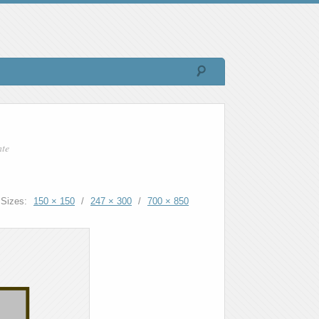
nte
Sizes:
150 × 150
/
247 × 300
/
700 × 850