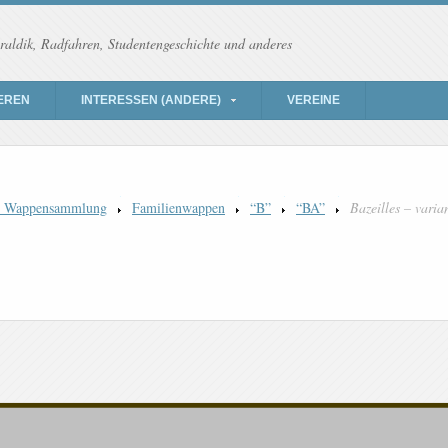
raldik, Radfahren, Studentengeschichte und anderes
EREN
INTERESSEN (ANDERE)
VEREINE
) Wappensammlung
Familienwappen
“B”
“BA”
Bazeilles – varia