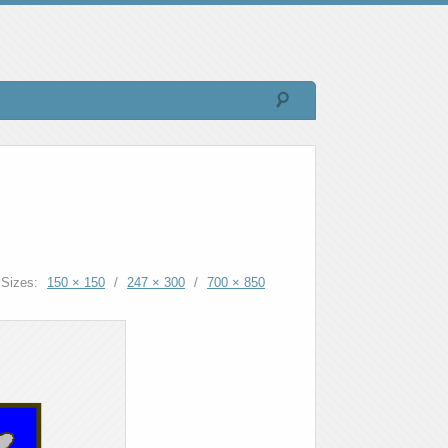
Sizes:
150 × 150
/
247 × 300
/
700 × 850