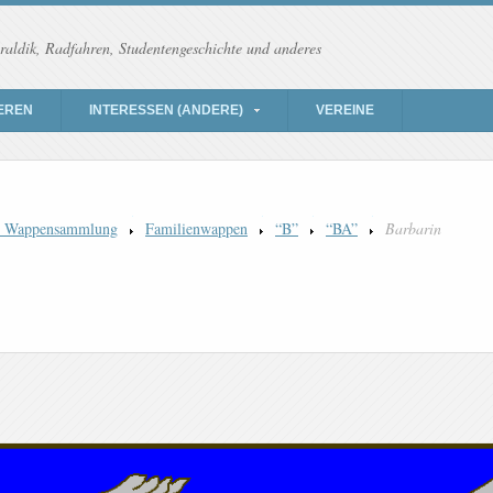
raldik, Radfahren, Studentengeschichte und anderes
EREN
INTERESSEN (ANDERE)
VEREINE
) Wappensammlung
Familienwappen
“B”
“BA”
Barbarin