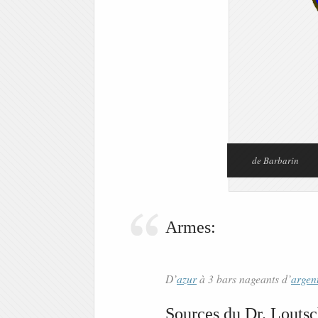
de Barbarin
Armes:
D’
azur
à 3 bars nageants d’
argen
Sources du Dr. Loutsc