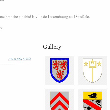
une branche a habité la ville de Luxembourg au 18e siècle.
07
Gallery
700 × 850 pixels