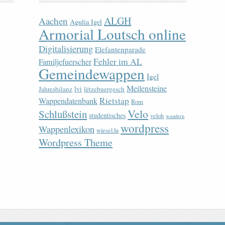
ALGH
Aachen
Agulia Igel
Armorial Loutsch online
Digitalisierung
Elefantenparade
Fehler im AL
Familjefuerscher
Gemeindewappen
Igel
Meilensteine
lvi
Jahresbilanz
lëtzebuergesch
Rietstap
Wappendatenbank
Rom
Velo
Schlußstein
studentisches
veloh
wandern
wordpress
Wappenlexikon
wiesel.lu
Wordpress Theme