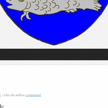
t
, celui du milieu
contourné
.
h: