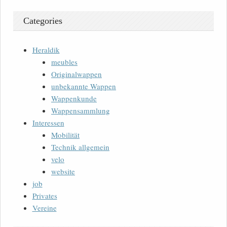
Categories
Heraldik
meubles
Originalwappen
unbekannte Wappen
Wappenkunde
Wappensammlung
Interessen
Mobilität
Technik allgemein
velo
website
job
Privates
Vereine