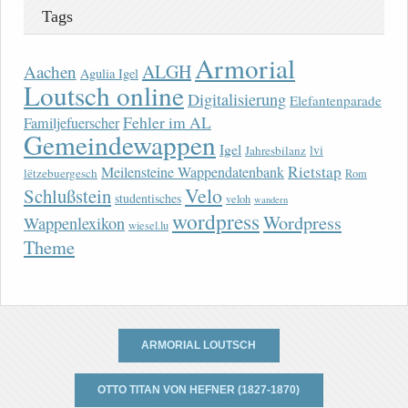
Tags
Armorial
ALGH
Aachen
Agulia Igel
Loutsch online
Digitalisierung
Elefantenparade
Fehler im AL
Familjefuerscher
Gemeindewappen
Igel
lvi
Jahresbilanz
Rietstap
Meilensteine Wappendatenbank
lëtzebuergesch
Rom
Velo
Schlußstein
studentisches
veloh
wandern
wordpress
Wordpress
Wappenlexikon
wiesel.lu
Theme
ARMORIAL LOUTSCH
OTTO TITAN VON HEFNER (1827-1870)