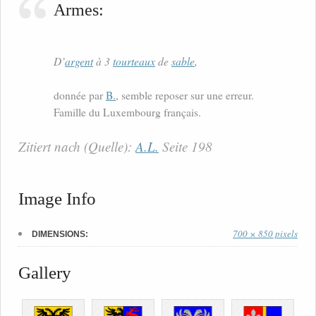
Armes:
D’
argent
à 3
tourteaux
de
sable
,
donnée par
B.
, semble reposer sur une erreur.
Famille du Luxembourg français.
Zitiert nach (Quelle):
A.L.
Seite 198
Image Info
700 × 850 pixels
DIMENSIONS:
Gallery