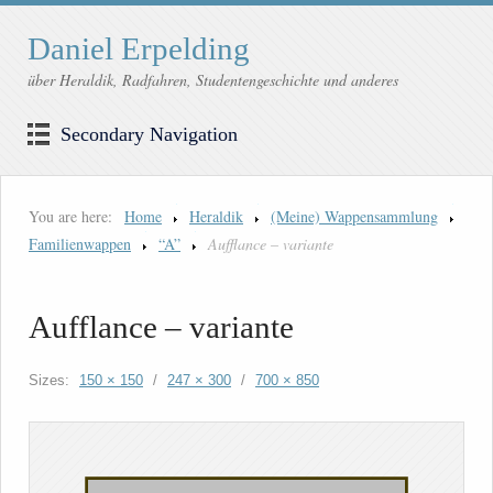
Daniel Erpelding
über Heraldik, Radfahren, Studentengeschichte und anderes
Secondary Navigation
You are here:
Home
Heraldik
(Meine) Wappensammlung
Familienwappen
“A”
Aufflance – variante
Aufflance – variante
Sizes:
150 × 150
/
247 × 300
/
700 × 850