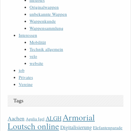
meubles
Originalwappen
unbekannte Wappen
Wappenkunde
Wappensammlung
Interessen
Mobilität
Technik allgemein
velo
website
job
Privates
Vereine
Tags
Armorial
ALGH
Aachen
Agulia Igel
Loutsch online
Digitalisierung
Elefantenparade