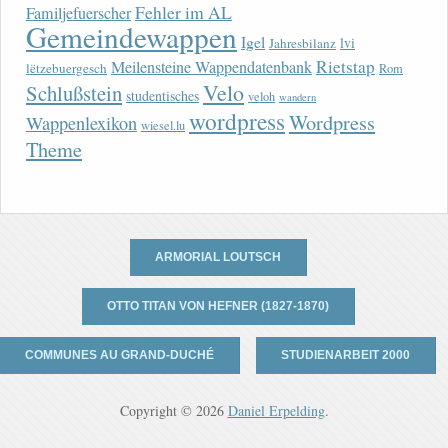
Fehler im AL
Familjefuerscher
Gemeindewappen
Igel
lvi
Jahresbilanz
Rietstap
Meilensteine Wappendatenbank
lëtzebuergesch
Rom
Velo
Schlußstein
studentisches
veloh
wandern
wordpress
Wordpress
Wappenlexikon
wiesel.lu
Theme
ARMORIAL LOUTSCH
OTTO TITAN VON HEFNER (1827-1870)
COMMUNES AU GRAND-DUCHÉ
STUDIENARBEIT 2000
Copyright © 2026
Daniel Erpelding
.