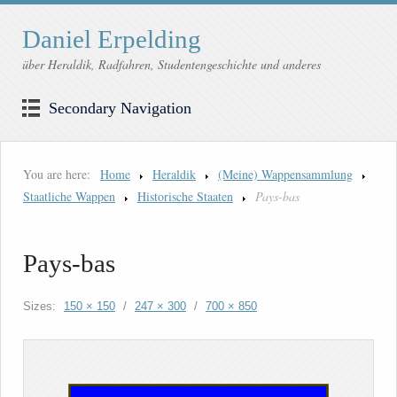
Daniel Erpelding
über Heraldik, Radfahren, Studentengeschichte und anderes
Secondary Navigation
You are here:
Home
Heraldik
(Meine) Wappensammlung
Staatliche Wappen
Historische Staaten
Pays-bas
Pays-bas
Sizes:
150 × 150
/
247 × 300
/
700 × 850