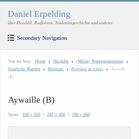
Daniel Erpelding
über Heraldik, Radfahren, Studentengeschichte und anderes
Secondary Navigation
You are here:
Home
Heraldik
(Meine) Wappensammlung
Staatliche Wappen
Belgique
Province de Liège
Aywaille
(B)
Aywaille (B)
Sizes:
150 × 150
/
247 × 300
/
700 × 850