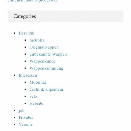
Categories
Heraldik
meubles
Originalwappen
unbekannte Wappen
Wappenkunde
Wappensammlung
Interessen
Mobilität
Technik allgemein
velo
website
job
Privates
Vereine