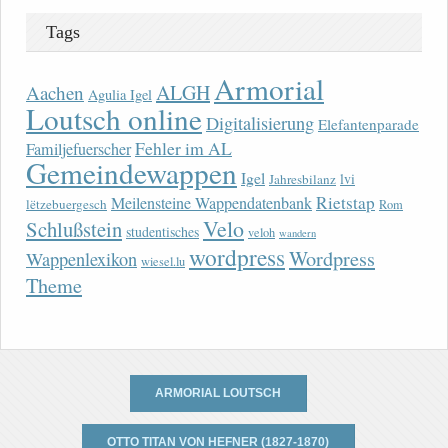
Tags
Armorial
ALGH
Aachen
Agulia Igel
Loutsch online
Digitalisierung
Elefantenparade
Fehler im AL
Familjefuerscher
Gemeindewappen
Igel
lvi
Jahresbilanz
Rietstap
Meilensteine Wappendatenbank
lëtzebuergesch
Rom
Velo
Schlußstein
studentisches
veloh
wandern
wordpress
Wordpress
Wappenlexikon
wiesel.lu
Theme
ARMORIAL LOUTSCH
OTTO TITAN VON HEFNER (1827-1870)