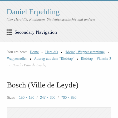
Daniel Erpelding
über Heraldik, Radfahren, Studentengeschichte und anderes
Secondary Navigation
You are here:
Home
Heraldik
(Meine) Wappensammlung
Wappenrollen
Auszug aus dem “Rietstap”
Rietstap – Planche 3
Bosch (Ville de Leyde)
Bosch (Ville de Leyde)
Sizes:
150 × 150
/
247 × 300
/
700 × 850