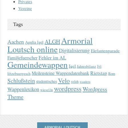
Privates
Vereine
Tags
Armorial
ALGH
Aachen
Agulia Igel
Loutsch online
Digitalisierung
Elefantenparade
Fehler im AL
Familjefuerscher
Gemeindewappen
Igel
lvi
Jahresbilanz
Rietstap
Meilensteine Wappendatenbank
lëtzebuergesch
Rom
Velo
Schlußstein
studentisches
veloh
wandern
wordpress
Wordpress
Wappenlexikon
wiesel.lu
Theme
ARMORIAL LOUTSCH