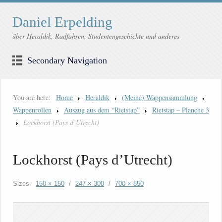
Daniel Erpelding
über Heraldik, Radfahren, Studentengeschichte und anderes
Secondary Navigation
You are here:
Home
Heraldik
(Meine) Wappensammlung
Wappenrollen
Auszug aus dem “Rietstap”
Rietstap – Planche 3
Lockhorst (Pays d’Utrecht)
Lockhorst (Pays d’Utrecht)
Sizes:
150 × 150
/
247 × 300
/
700 × 850