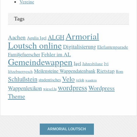
Vereine
Tags
Armorial
ALGH
Aachen
Agulia Igel
Loutsch online
Digitalisierung
Elefantenparade
Fehler im AL
Familjefuerscher
Gemeindewappen
Igel
lvi
Jahresbilanz
Rietstap
Meilensteine Wappendatenbank
lëtzebuergesch
Rom
Velo
Schlußstein
studentisches
veloh
wandern
wordpress
Wordpress
Wappenlexikon
wiesel.lu
Theme
ARMORIAL LOUTSCH