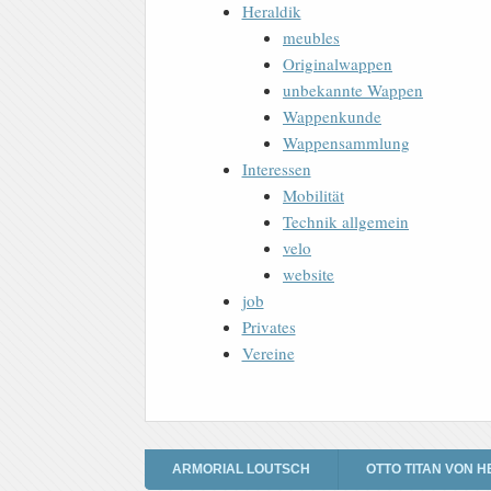
Heraldik
meubles
Originalwappen
unbekannte Wappen
Wappenkunde
Wappensammlung
Interessen
Mobilität
Technik allgemein
velo
website
job
Privates
Vereine
ARMORIAL LOUTSCH
OTTO TITAN VON H