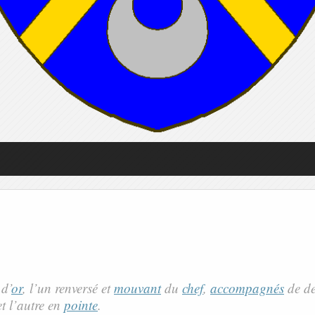
 d’
or
, l’un renversé et
mouvant
du
chef
,
accompagnés
de d
t l’autre en
pointe
.