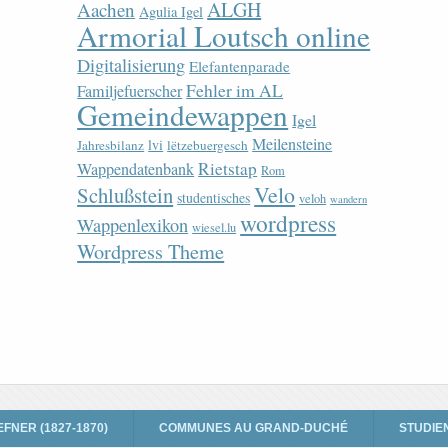
ALGH
Aachen
Agulia Igel
Armorial Loutsch online
Digitalisierung
Elefantenparade
Fehler im AL
Familjefuerscher
Gemeindewappen
Igel
Meilensteine
lvi
Jahresbilanz
lëtzebuergesch
Rietstap
Wappendatenbank
Rom
Velo
Schlußstein
studentisches
veloh
wandern
wordpress
Wappenlexikon
wiesel.lu
Wordpress Theme
EFNER (1827-1870)
COMMUNES AU GRAND-DUCHÉ
STUDIE