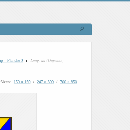
ap – Planche 3
Long, du (Guyenne)
Sizes:
150 × 150
/
247 × 300
/
700 × 850