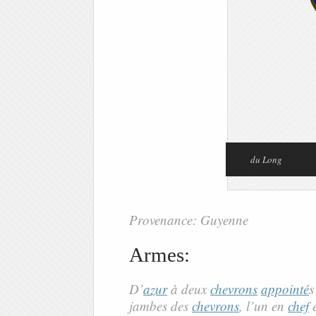
du Long
Provenance: Guyenne
Armes:
D’
azur
à deux
chevrons
appointé
s
jambes des
chevrons
, l’un en
chef
e