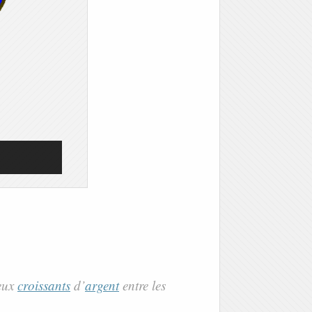
eux
croissants
d’
argent
entre les