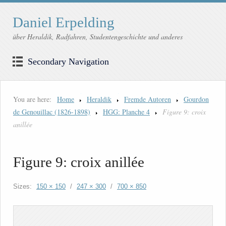
Daniel Erpelding
über Heraldik, Radfahren, Studentengeschichte und anderes
Secondary Navigation
You are here:
Home
Heraldik
Fremde Autoren
Gourdon
de Genouillac (1826-1898)
HGG: Planche 4
Figure 9: croix
anillée
Figure 9: croix anillée
Sizes:
150 × 150
/
247 × 300
/
700 × 850