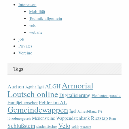
Interessen
Mobilität
Technik allgemein
velo
website
job
Privates
Vereine
Tags
Armorial
ALGH
Aachen
Agulia Igel
Loutsch online
Digitalisierung
Elefantenparade
Fehler im AL
Familjefuerscher
Gemeindewappen
Igel
lvi
Jahresbilanz
Rietstap
Meilensteine Wappendatenbank
lëtzebuergesch
Rom
Velo
Schlußstein
studentisches
veloh
wandern