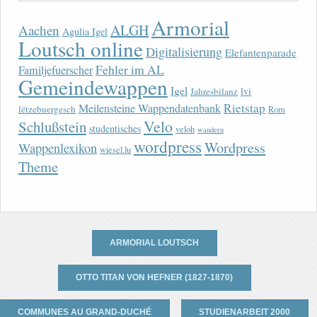
Armorial
ALGH
Aachen
Agulia Igel
Loutsch online
Digitalisierung
Elefantenparade
Fehler im AL
Familjefuerscher
Gemeindewappen
Igel
lvi
Jahresbilanz
Rietstap
Meilensteine Wappendatenbank
lëtzebuergesch
Rom
Velo
Schlußstein
studentisches
veloh
wandern
wordpress
Wordpress
Wappenlexikon
wiesel.lu
Theme
ARMORIAL LOUTSCH
OTTO TITAN VON HEFNER (1827-1870)
COMMUNES AU GRAND-DUCHÉ
STUDIENARBEIT 2000