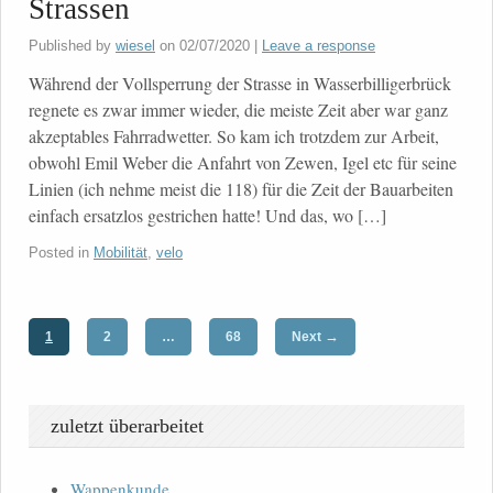
Strassen
Published by
wiesel
on
02/07/2020
|
Leave a response
Während der Vollsperrung der Strasse in Wasserbilligerbrück
regnete es zwar immer wieder, die meiste Zeit aber war ganz
akzeptables Fahrradwetter. So kam ich trotzdem zur Arbeit,
obwohl Emil Weber die Anfahrt von Zewen, Igel etc für seine
Linien (ich nehme meist die 118) für die Zeit der Bauarbeiten
einfach ersatzlos gestrichen hatte! Und das, wo […]
Posted in
Mobilität
,
velo
→
1
2
…
68
Next
zuletzt überarbeitet
Wappenkunde