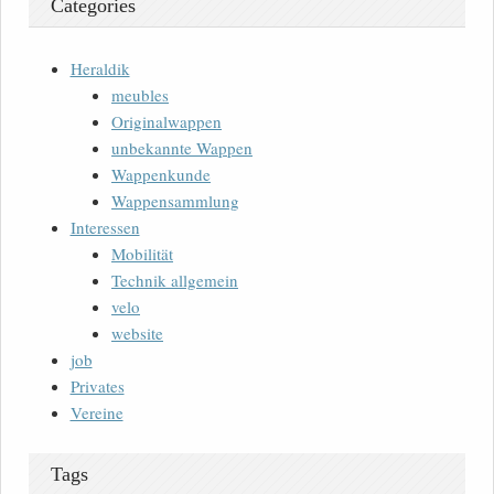
Categories
Heraldik
meubles
Originalwappen
unbekannte Wappen
Wappenkunde
Wappensammlung
Interessen
Mobilität
Technik allgemein
velo
website
job
Privates
Vereine
Tags