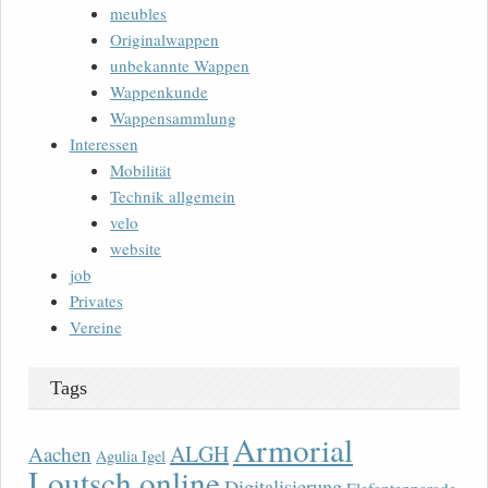
meubles
Originalwappen
unbekannte Wappen
Wappenkunde
Wappensammlung
Interessen
Mobilität
Technik allgemein
velo
website
job
Privates
Vereine
Tags
Armorial
ALGH
Aachen
Agulia Igel
Loutsch online
Digitalisierung