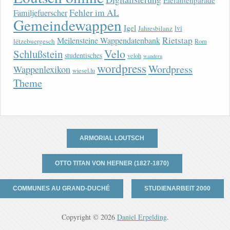
Elefantenparade
Fehler im AL
Familjefuerscher
Gemeindewappen
Igel
lvi
Jahresbilanz
Rietstap
Meilensteine Wappendatenbank
lëtzebuergesch
Rom
Velo
Schlußstein
studentisches
veloh
wandern
wordpress
Wordpress
Wappenlexikon
wiesel.lu
Theme
ARMORIAL LOUTSCH
OTTO TITAN VON HEFNER (1827-1870)
COMMUNES AU GRAND-DUCHÉ
STUDIENARBEIT 2000
Copyright © 2026
Daniel Erpelding
.