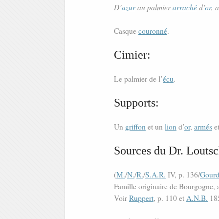
D’
azur
au palmier
arraché
d’
or
, 
Casque
couronné
.
Cimier:
Le palmier de l’
écu
.
Supports:
Un
griffon
et un
lion
d’
or
,
armés
e
Sources du Dr. Loutsc
(
M.
/
N.
/
R.
/
S.A.R.
IV, p. 136/
Gourd
Famille originaire de Bourgogne, 
Voir
Ruppert
, p. 110 et
A.N.B.
18