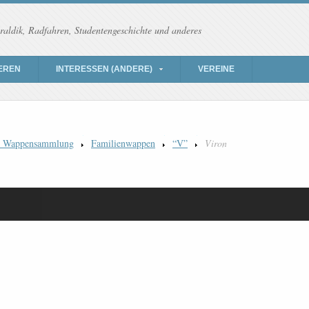
raldik, Radfahren, Studentengeschichte und anderes
EREN
INTERESSEN (ANDERE)
VEREINE
) Wappensammlung
Familienwappen
“V”
Viron