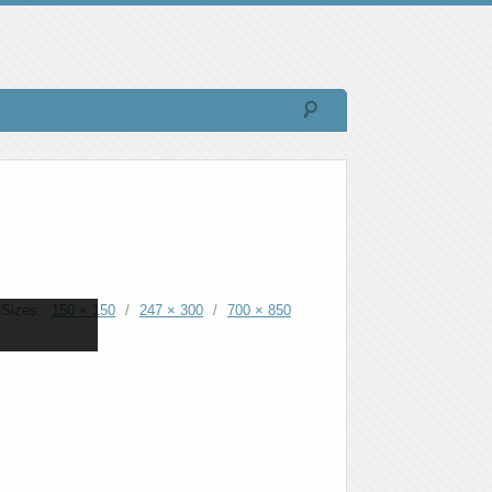
Sizes:
150 × 150
/
247 × 300
/
700 × 850