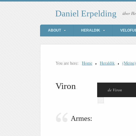
Daniel Erpelding
über He
ABOUT
HERALDIK
VELOFU
You are here:
Home
Heraldik
(Meine
Viron
de Viron
Armes: