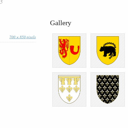
95
Gallery
700 × 850 pixels