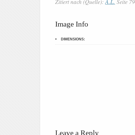
Zitiert nach (Quelle):
A.L.
Seite 7
Image Info
DIMENSIONS:
Leave a Reply