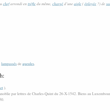
au
chef
arrondi en
trèfle
du même,
chargé
d’une
aigle
(
éployée
?) de
sa
t
lampassés
de
gueules
.
h:
et
).
anoblie par lettres de Charles-Quint du 26-X-1542. Biens au Luxembou
50.