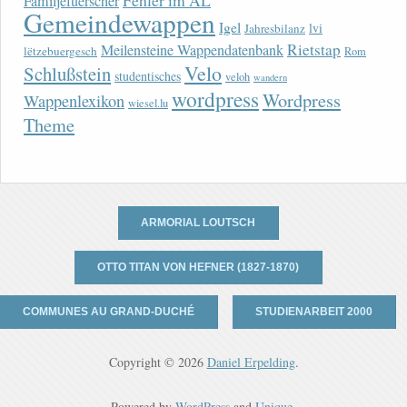
Fehler im AL
Familjefuerscher
Gemeindewappen
Igel
lvi
Jahresbilanz
Rietstap
Meilensteine Wappendatenbank
lëtzebuergesch
Rom
Velo
Schlußstein
studentisches
veloh
wandern
wordpress
Wordpress
Wappenlexikon
wiesel.lu
Theme
ARMORIAL LOUTSCH
OTTO TITAN VON HEFNER (1827-1870)
COMMUNES AU GRAND-DUCHÉ
STUDIENARBEIT 2000
Copyright © 2026
Daniel Erpelding
.
Powered by
WordPress
and
Unique
.