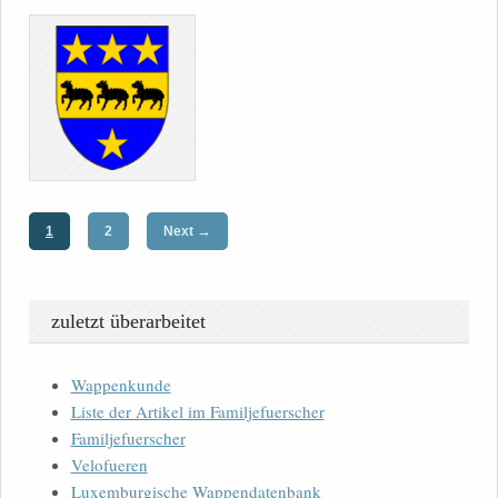
→
1
2
Next
zuletzt überarbeitet
Wappenkunde
Liste der Artikel im Familjefuerscher
Familjefuerscher
Velofueren
Luxemburgische Wappendatenbank