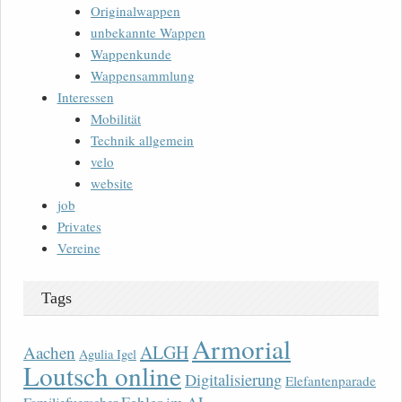
Originalwappen
unbekannte Wappen
Wappenkunde
Wappensammlung
Interessen
Mobilität
Technik allgemein
velo
website
job
Privates
Vereine
Tags
Armorial
ALGH
Aachen
Agulia Igel
Loutsch online
Digitalisierung
Elefantenparade