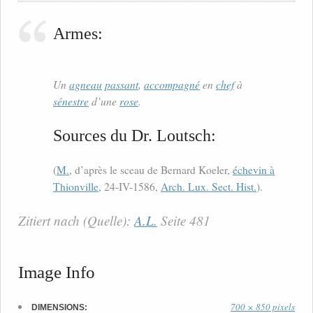
Armes:
Un
agneau
passant
,
accompagné
en
chef
à
sénestre
d’une
rose
.
Sources du Dr. Loutsch:
(
M.
, d’après le sceau de Bernard Koeler,
échevin à
Thionville
, 24-IV-1586,
Arch. Lux. Sect. Hist.
).
Zitiert nach (Quelle):
A.L.
Seite 481
Image Info
700 × 850 pixels
DIMENSIONS: