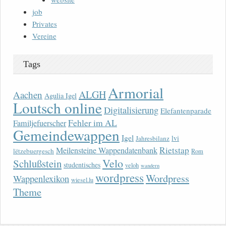
job
Privates
Vereine
Tags
Armorial
ALGH
Aachen
Agulia Igel
Loutsch online
Digitalisierung
Elefantenparade
Fehler im AL
Familjefuerscher
Gemeindewappen
Igel
lvi
Jahresbilanz
Rietstap
Meilensteine Wappendatenbank
lëtzebuergesch
Rom
Velo
Schlußstein
studentisches
veloh
wandern
wordpress
Wordpress
Wappenlexikon
wiesel.lu
Theme