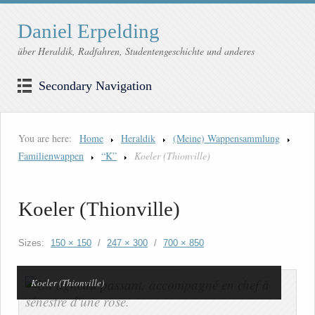
Daniel Erpelding
über Heraldik, Radfahren, Studentengeschichte und anderes
Secondary Navigation
You are here:
Home
Heraldik
(Meine) Wappensammlung
Familienwappen
“K”
Koeler (Thionville)
Koeler (Thionville)
Sizes:
150 × 150
/
247 × 300
/
700 × 850
Koeler (Thionville)