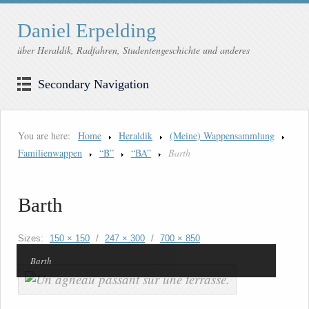
Daniel Erpelding
über Heraldik, Radfahren, Studentengeschichte und anderes
Secondary Navigation
You are here:
Home
Heraldik
(Meine) Wappensammlung
Familienwappen
“B”
“BA”
Barth
Barth
Sizes:
150 × 150
/
247 × 300
/
700 × 850
Barth