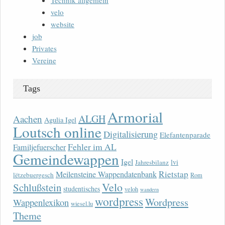
velo
website
job
Privates
Vereine
Tags
Armorial
ALGH
Aachen
Agulia Igel
Loutsch online
Digitalisierung
Elefantenparade
Fehler im AL
Familjefuerscher
Gemeindewappen
Igel
lvi
Jahresbilanz
Rietstap
Meilensteine Wappendatenbank
lëtzebuergesch
Rom
Velo
Schlußstein
studentisches
veloh
wandern
wordpress
Wordpress
Wappenlexikon
wiesel.lu
Theme