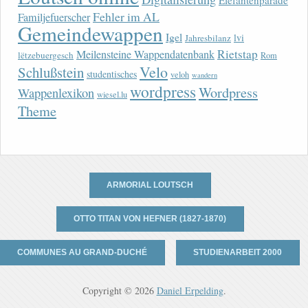
Elefantenparade
Fehler im AL
Familjefuerscher
Gemeindewappen
Igel
lvi
Jahresbilanz
Rietstap
Meilensteine Wappendatenbank
lëtzebuergesch
Rom
Velo
Schlußstein
studentisches
veloh
wandern
wordpress
Wordpress
Wappenlexikon
wiesel.lu
Theme
ARMORIAL LOUTSCH
OTTO TITAN VON HEFNER (1827-1870)
COMMUNES AU GRAND-DUCHÉ
STUDIENARBEIT 2000
Copyright © 2026
Daniel Erpelding
.