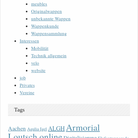
meubles
Originalwappen
unbekannte Wappen
Wappenkunde
Wappensammlung
Interessen
Mobilität
Technik allgemein
velo
website
job
Privates
Vereine
Tags
Armorial
ALGH
Aachen
Agulia Igel
Loutsch online
Digitalisierung