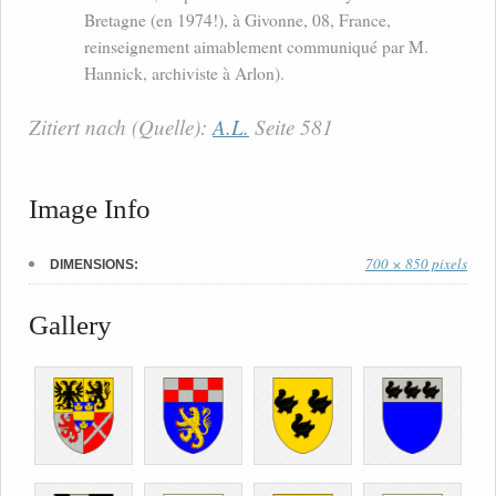
Bretagne (en 1974!), à Givonne, 08, France,
reinseignement aimablement communiqué par M.
Hannick, archiviste à Arlon).
Zitiert nach (Quelle):
A.L.
Seite 581
Image Info
700 × 850 pixels
DIMENSIONS:
Gallery