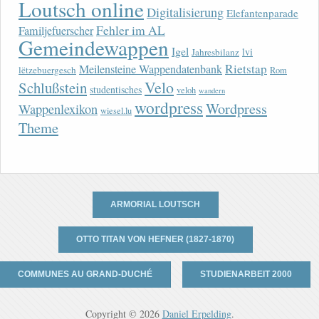
Loutsch online
Digitalisierung
Elefantenparade
Fehler im AL
Familjefuerscher
Gemeindewappen
Igel
lvi
Jahresbilanz
Rietstap
Meilensteine Wappendatenbank
lëtzebuergesch
Rom
Velo
Schlußstein
studentisches
veloh
wandern
wordpress
Wordpress
Wappenlexikon
wiesel.lu
Theme
ARMORIAL LOUTSCH
OTTO TITAN VON HEFNER (1827-1870)
COMMUNES AU GRAND-DUCHÉ
STUDIENARBEIT 2000
Copyright © 2026
Daniel Erpelding
.