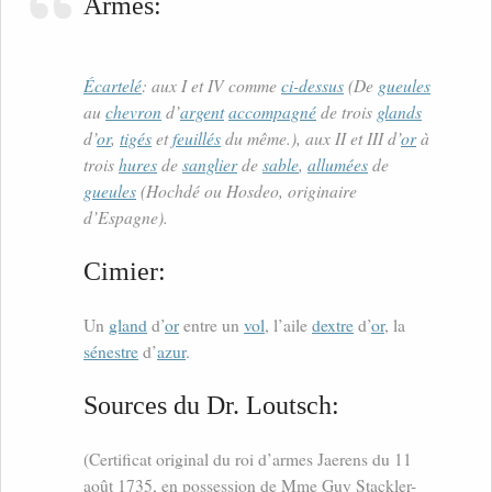
Armes:
Écartelé
: aux I et IV comme
ci-dessus
(De
gueules
au
chevron
d’
argent
accompagné
de trois
glands
d’
or
,
tigés
et
feuillés
du même.), aux II et III d’
or
à
trois
hures
de
sanglier
de
sable
,
allumées
de
gueules
(Hochdé ou Hosdeo, originaire
d’Espagne).
Cimier:
Un
gland
d’
or
entre un
vol
, l’aile
dextre
d’
or
, la
sénestre
d’
azur
.
Sources du Dr. Loutsch:
(Certificat original du roi d’armes Jaerens du 11
août 1735, en possession de Mme Guy Stackler-