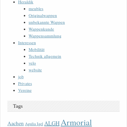
Heraldik
meubles
Originalwappen
unbekannte Wappen
Wappenkunde
Wappensammlung
Interessen
Mobilität
Technik allgemein
velo
website
job
Privates
Vereine
Tags
Armorial
ALGH
Aachen
Agulia Igel