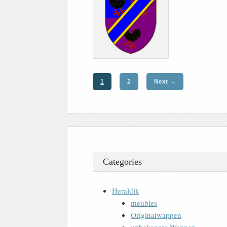
→
1
2
Next
Categories
Heraldik
meubles
Originalwappen