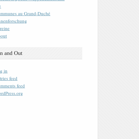
e
mmunes au Grand-Duché
nenforschung
reine
out
n and Out
g in
tries feed
mments feed
rdPress.org