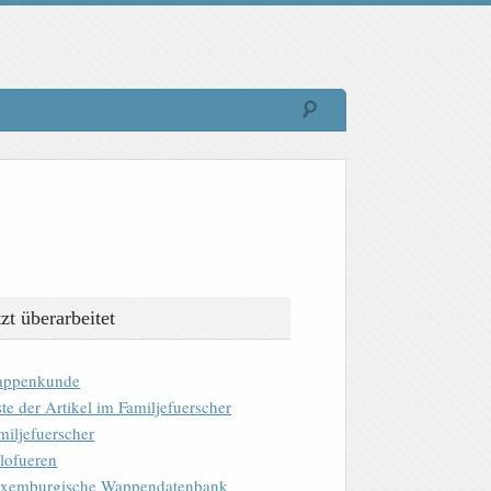
tzt überarbeitet
ppenkunde
ste der Artikel im Familjefuerscher
miljefuerscher
lofueren
xemburgische Wappendatenbank