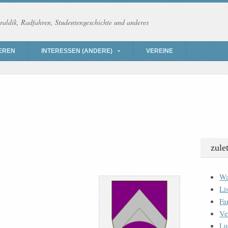
raldik, Radfahren, Studentengeschichte und anderes
EREN
INTERESSEN (ANDERE)
VEREINE
zule
Wa
Li
Fa
Ve
Lu