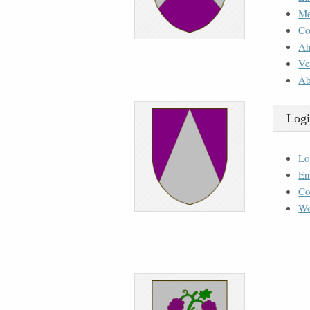
M
Co
Ah
Ve
Ab
Logi
Lo
En
Co
Wo