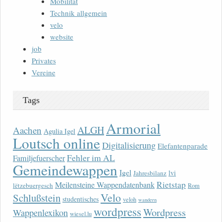
Mobilität
Technik allgemein
velo
website
job
Privates
Vereine
Tags
Armorial
ALGH
Aachen
Agulia Igel
Loutsch online
Digitalisierung
Elefantenparade
Fehler im AL
Familjefuerscher
Gemeindewappen
Igel
lvi
Jahresbilanz
Rietstap
Meilensteine Wappendatenbank
lëtzebuergesch
Rom
Velo
Schlußstein
studentisches
veloh
wandern
wordpress
Wordpress
Wappenlexikon
wiesel.lu