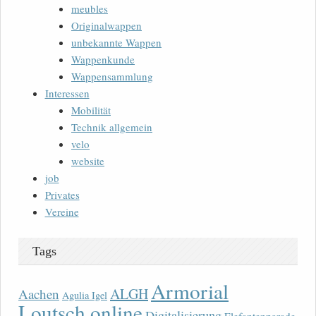
meubles
Originalwappen
unbekannte Wappen
Wappenkunde
Wappensammlung
Interessen
Mobilität
Technik allgemein
velo
website
job
Privates
Vereine
Tags
Armorial
ALGH
Aachen
Agulia Igel
Loutsch online
Digitalisierung