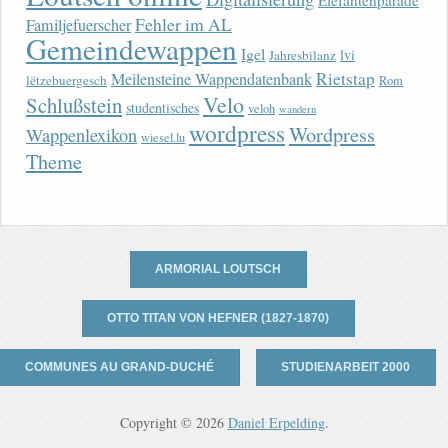
Elefantenparade
Fehler im AL
Familjefuerscher
Gemeindewappen
Igel
lvi
Jahresbilanz
Rietstap
Meilensteine Wappendatenbank
lëtzebuergesch
Rom
Velo
Schlußstein
studentisches
veloh
wandern
wordpress
Wordpress
Wappenlexikon
wiesel.lu
Theme
ARMORIAL LOUTSCH
OTTO TITAN VON HEFNER (1827-1870)
COMMUNES AU GRAND-DUCHÉ
STUDIENARBEIT 2000
Copyright © 2026
Daniel Erpelding
.