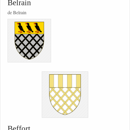
Belrain
de Belrain
Beffort