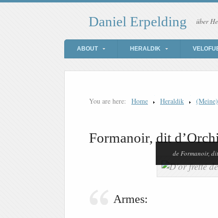
Daniel Erpelding
über He
ABOUT
HERALDIK
VELOFU
You are here:
Home
Heraldik
(Meine
Formanoir, dit d’Orc
de Formanoir, di
Armes: