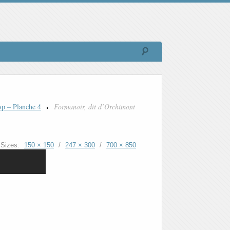
ap – Planche 4
Formanoir, dit d’Orchimont
Sizes:
150 × 150
/
247 × 300
/
700 × 850