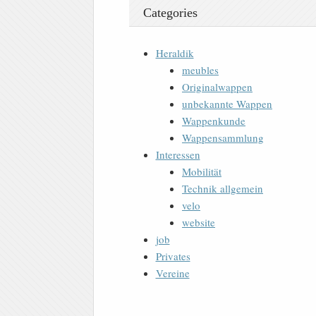
Categories
Heraldik
meubles
Originalwappen
unbekannte Wappen
Wappenkunde
Wappensammlung
Interessen
Mobilität
Technik allgemein
velo
website
job
Privates
Vereine