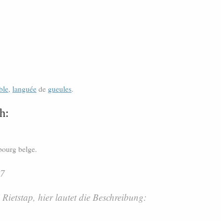
ble
,
languée
de
gueules
.
h:
bourg belge.
67
Rietstap, hier lautet die Beschreibung: