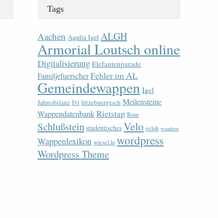
Tags
ALGH
Aachen
Agulia Igel
Armorial Loutsch online
Digitalisierung
Elefantenparade
Fehler im AL
Familjefuerscher
Gemeindewappen
Igel
Meilensteine
lvi
Jahresbilanz
lëtzebuergesch
Rietstap
Wappendatenbank
Rom
Velo
Schlußstein
studentisches
veloh
wandern
wordpress
Wappenlexikon
wiesel.lu
Wordpress Theme