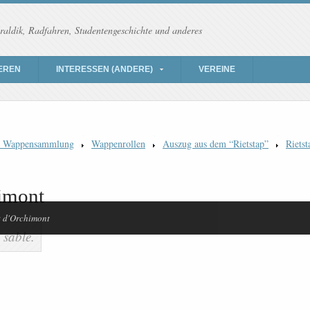
raldik, Radfahren, Studentengeschichte und anderes
EREN
INTERESSEN (ANDERE)
VEREINE
) Wappensammlung
Wappenrollen
Auszug aus dem “Rietstap”
Rietst
himont
t d'Orchimont