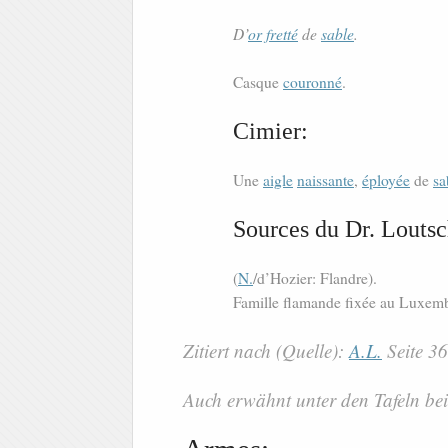
D’
or
fretté
de
sable
.
Casque
couronné
.
Cimier:
Une
aigle
naissante
,
éployée
de
sa
Sources du Dr. Loutsc
(
N.
/d’Hozier: Flandre).
Famille flamande fixée au Luxem
Zitiert nach (Quelle):
A.L.
Seite 3
Auch erwähnt unter den Tafeln bei 