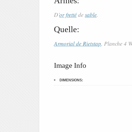
Armes:
D’
or
fretté
de
sable
.
Quelle:
Armorial de Rietstap
, Planche 4
Image Info
DIMENSIONS: