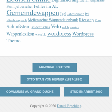
Elefantenparade
Fehler im AL
Familjefuerscher
Gemeindewappen
Igel
lvi
Jahresbilanz
Rietstap
Meilensteine Wappendatenbank
lëtzebuergesch
Rom
Velo
Schlußstein
studentisches
veloh
wandern
wordpress
Wordpress
Wappenlexikon
wiesel.lu
Theme
ARMORIAL LOUTSCH
OTTO TITAN VON HEFNER (1827-1870)
COMMUNES AU GRAND-DUCHÉ
STUDIENARBEIT 2000
Copyright © 2026
Daniel Erpelding
.