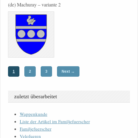
(de) Machuray – variante 2
→
1
2
3
Next
zuletzt überarbeitet
Wappenkunde
Liste der Artikel im Familjefuerscher
Familjefuerscher
Velofueren