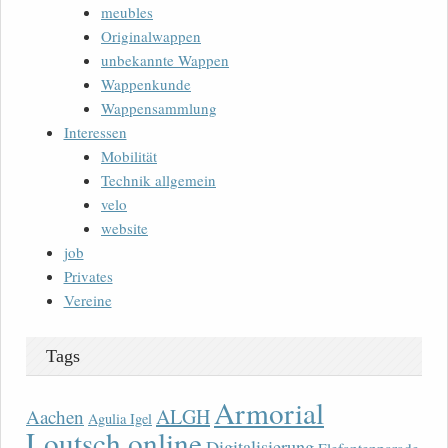
meubles
Originalwappen
unbekannte Wappen
Wappenkunde
Wappensammlung
Interessen
Mobilität
Technik allgemein
velo
website
job
Privates
Vereine
Tags
Armorial
ALGH
Aachen
Agulia Igel
Loutsch online
Digitalisierung