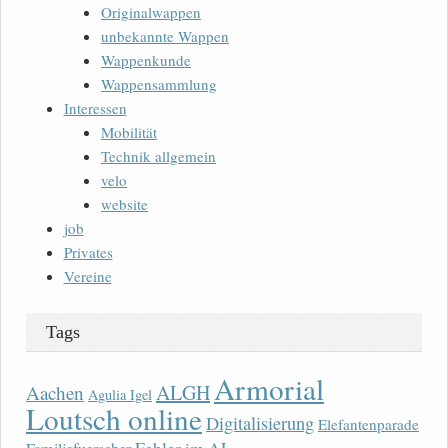
Originalwappen
unbekannte Wappen
Wappenkunde
Wappensammlung
Interessen
Mobilität
Technik allgemein
velo
website
job
Privates
Vereine
Tags
Armorial
ALGH
Aachen
Agulia Igel
Loutsch online
Digitalisierung
Elefantenparade