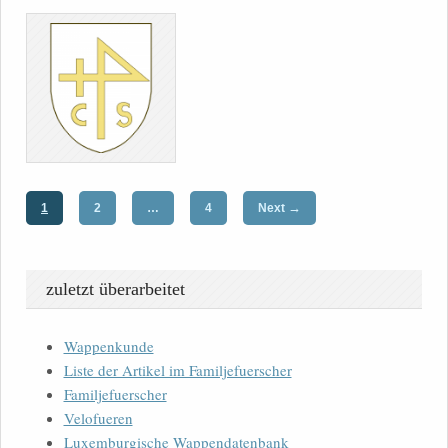
→
1
2
…
4
Next
zuletzt überarbeitet
Wappenkunde
Liste der Artikel im Familjefuerscher
Familjefuerscher
Velofueren
Luxemburgische Wappendatenbank