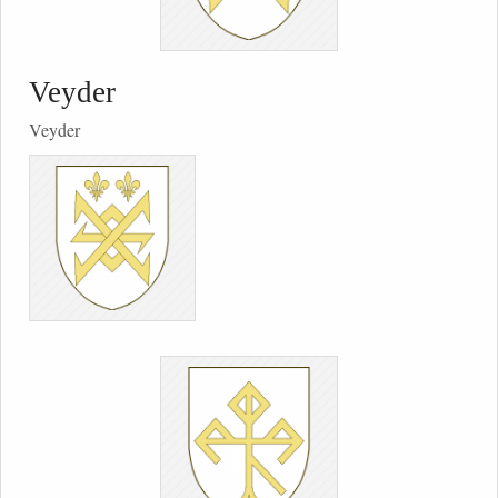
Veyder
Veyder