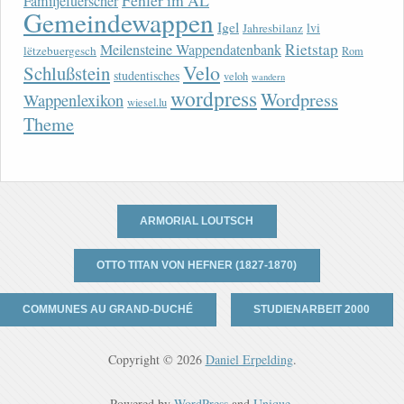
Fehler im AL
Familjefuerscher
Gemeindewappen
Igel
lvi
Jahresbilanz
Rietstap
Meilensteine Wappendatenbank
lëtzebuergesch
Rom
Velo
Schlußstein
studentisches
veloh
wandern
wordpress
Wordpress
Wappenlexikon
wiesel.lu
Theme
ARMORIAL LOUTSCH
OTTO TITAN VON HEFNER (1827-1870)
COMMUNES AU GRAND-DUCHÉ
STUDIENARBEIT 2000
Copyright © 2026
Daniel Erpelding
.
Powered by
WordPress
and
Unique
.