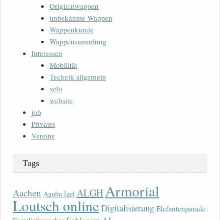
Originalwappen
unbekannte Wappen
Wappenkunde
Wappensammlung
Interessen
Mobilität
Technik allgemein
velo
website
job
Privates
Vereine
Tags
Armorial
ALGH
Aachen
Agulia Igel
Loutsch online
Digitalisierung
Elefantenparade