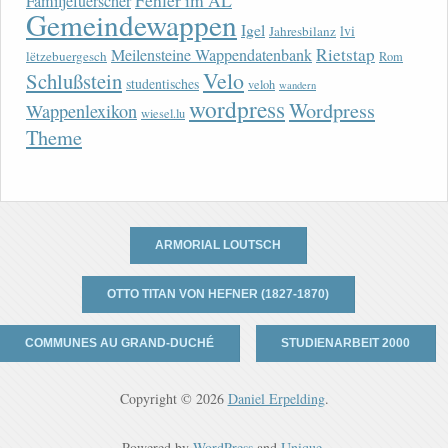
Fehler im AL
Familjefuerscher
Gemeindewappen
Igel
lvi
Jahresbilanz
Rietstap
Meilensteine Wappendatenbank
lëtzebuergesch
Rom
Velo
Schlußstein
studentisches
veloh
wandern
wordpress
Wordpress
Wappenlexikon
wiesel.lu
Theme
ARMORIAL LOUTSCH
OTTO TITAN VON HEFNER (1827-1870)
COMMUNES AU GRAND-DUCHÉ
STUDIENARBEIT 2000
Copyright © 2026
Daniel Erpelding
.
Powered by
WordPress
and
Unique
.