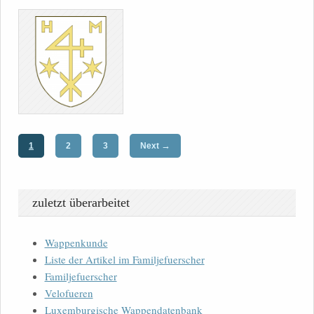
→
1
2
3
Next
zuletzt überarbeitet
Wappenkunde
Liste der Artikel im Familjefuerscher
Familjefuerscher
Velofueren
Luxemburgische Wappendatenbank