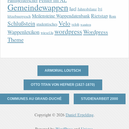
Fehler im AL
Familjefuerscher
Gemeindewappen
Igel
lvi
Jahresbilanz
Rietstap
Meilensteine Wappendatenbank
lëtzebuergesch
Rom
Velo
Schlußstein
studentisches
veloh
wandern
wordpress
Wordpress
Wappenlexikon
wiesel.lu
Theme
ARMORIAL LOUTSCH
OTTO TITAN VON HEFNER (1827-1870)
COMMUNES AU GRAND-DUCHÉ
STUDIENARBEIT 2000
Copyright © 2026
Daniel Erpelding
.
Powered by
WordPress
and
Unique
.