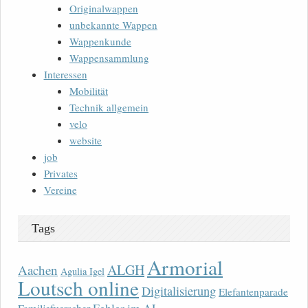
Originalwappen
unbekannte Wappen
Wappenkunde
Wappensammlung
Interessen
Mobilität
Technik allgemein
velo
website
job
Privates
Vereine
Tags
Armorial
ALGH
Aachen
Agulia Igel
Loutsch online
Digitalisierung
Elefantenparade