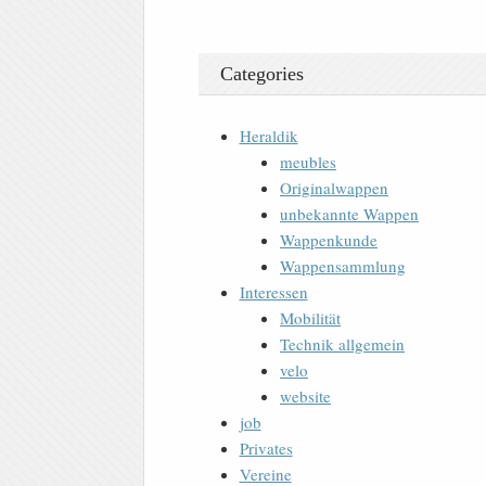
Categories
Heraldik
meubles
Originalwappen
unbekannte Wappen
Wappenkunde
Wappensammlung
Interessen
Mobilität
Technik allgemein
velo
website
job
Privates
Vereine