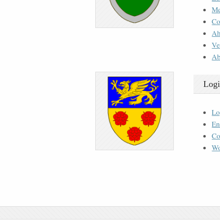
M
Co
Ah
Ve
Ab
Logi
Lo
En
Co
Wo