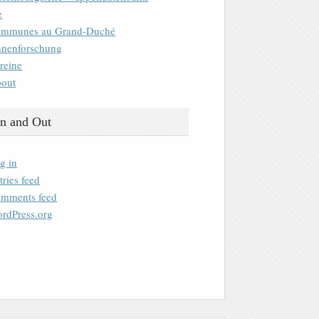
e
mmunes au Grand-Duché
nenforschung
reine
out
n and Out
g in
tries feed
mments feed
rdPress.org