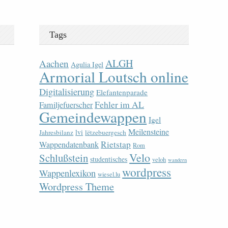
Tags
ALGH
Aachen
Agulia Igel
Armorial Loutsch online
Digitalisierung
Elefantenparade
Fehler im AL
Familjefuerscher
Gemeindewappen
Igel
Meilensteine
lvi
Jahresbilanz
lëtzebuergesch
Rietstap
Wappendatenbank
Rom
Velo
Schlußstein
studentisches
veloh
wandern
wordpress
Wappenlexikon
wiesel.lu
Wordpress Theme