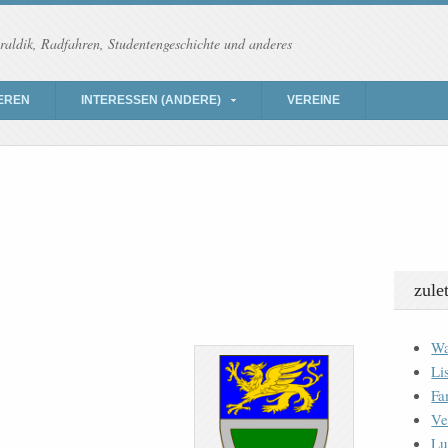
raldik, Radfahren, Studentengeschichte und anderes
EREN
INTERESSEN (ANDERE)
VEREINE
zule
Wa
Li
Fa
Ve
Lu