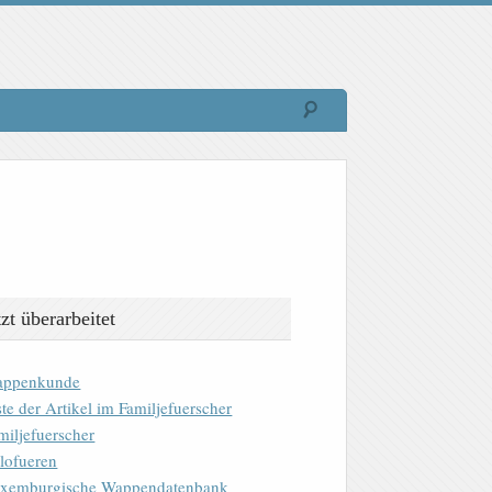
tzt überarbeitet
ppenkunde
ste der Artikel im Familjefuerscher
miljefuerscher
lofueren
xemburgische Wappendatenbank