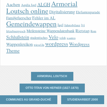
Armorial
ALGH
Aachen
Agulia Igel
Loutsch online
Digitalisierung
Elefantenparade
Fehler im AL
Familjefuerscher
Gemeindewappen
Igel
lvi
Jahresbilanz
Rietstap
Meilensteine Wappendatenbank
lëtzebuergesch
Rom
Velo
Schlußstein
studentisches
veloh
wandern
wordpress
Wordpress
Wappenlexikon
wiesel.lu
Theme
ARMORIAL LOUTSCH
OTTO TITAN VON HEFNER (1827-1870)
COMMUNES AU GRAND-DUCHÉ
STUDIENARBEIT 2000