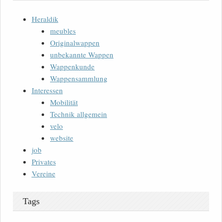
Heraldik
meubles
Originalwappen
unbekannte Wappen
Wappenkunde
Wappensammlung
Interessen
Mobilität
Technik allgemein
velo
website
job
Privates
Vereine
Tags