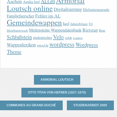
Armorial
ALGH
Aachen
Agulia Igel
Loutsch online
Digitalisierung
Elefantenparade
Fehler im AL
Familjefuerscher
Gemeindewappen
Igel
lvi
Jahresbilanz
Rietstap
Meilensteine Wappendatenbank
lëtzebuergesch
Rom
Velo
Schlußstein
studentisches
veloh
wandern
wordpress
Wordpress
Wappenlexikon
wiesel.lu
Theme
ARMORIAL LOUTSCH
OTTO TITAN VON HEFNER (1827-1870)
COMMUNES AU GRAND-DUCHÉ
STUDIENARBEIT 2000