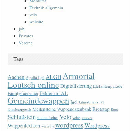
Mobilität
Technik allgemein
velo
website
job
Privates
Vereine
Tags
Armorial
ALGH
Aachen
Agulia Igel
Loutsch online
Digitalisierung
Elefantenparade
Fehler im AL
Familjefuerscher
Gemeindewappen
Igel
lvi
Jahresbilanz
Rietstap
Meilensteine Wappendatenbank
lëtzebuergesch
Rom
Velo
Schlußstein
studentisches
veloh
wandern
wordpress
Wordpress
Wappenlexikon
wiesel.lu