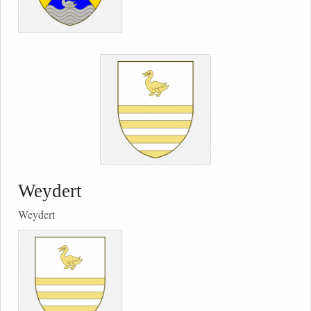
Weydert
Weydert