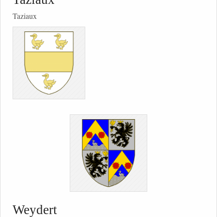
Taziaux
Weydert