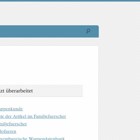
tzt überarbeitet
ppenkunde
ste der Artikel im Familjefuerscher
miljefuerscher
lofueren
xemburgische Wappendatenbank