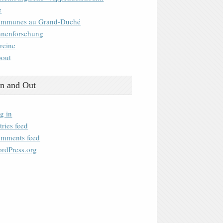
e
mmunes au Grand-Duché
nenforschung
reine
out
n and Out
g in
tries feed
mments feed
rdPress.org