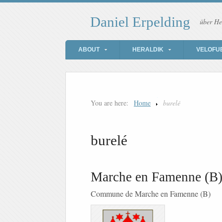
Daniel Erpelding
über He
ABOUT
HERALDIK
VELOFU
You are here:
Home
burelé
burelé
Marche en Famenne (B
Commune de Marche en Famenne (B)