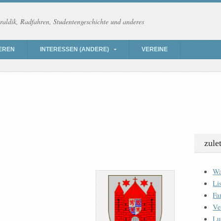
raldik, Radfahren, Studentengeschichte und anderes
EREN
INTERESSEN (ANDERE)
VEREINE
zule
Wa
)
Li
Fa
Ve
Lu