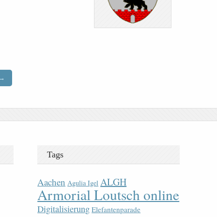
→
Tags
ALGH
Aachen
Agulia Igel
Armorial Loutsch online
Digitalisierung
Elefantenparade