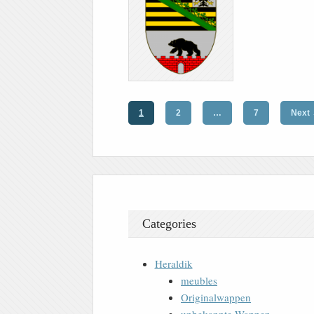
1
2
…
7
Next
Categories
Heraldik
meubles
Originalwappen