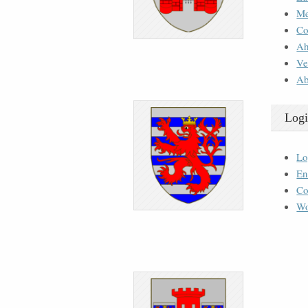
M
Co
Ah
Ve
Ab
Logi
Lo
En
Co
Wo