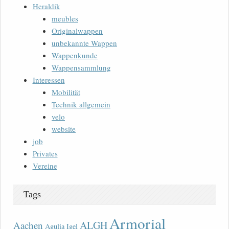
Heraldik
meubles
Originalwappen
unbekannte Wappen
Wappenkunde
Wappensammlung
Interessen
Mobilität
Technik allgemein
velo
website
job
Privates
Vereine
Tags
Armorial
ALGH
Aachen
Agulia Igel