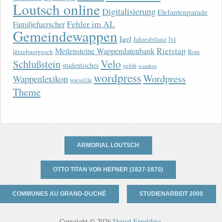
Loutsch online
Digitalisierung
Elefantenparade
Fehler im AL
Familjefuerscher
Gemeindewappen
Igel
lvi
Jahresbilanz
Rietstap
Meilensteine Wappendatenbank
lëtzebuergesch
Rom
Velo
Schlußstein
studentisches
veloh
wandern
wordpress
Wordpress
Wappenlexikon
wiesel.lu
Theme
ARMORIAL LOUTSCH
OTTO TITAN VON HEFNER (1827-1870)
COMMUNES AU GRAND-DUCHÉ
STUDIENARBEIT 2000
Copyright © 2026
Daniel Erpelding
.