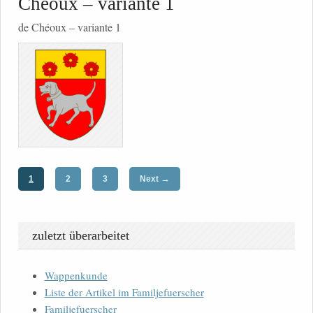
Chéoux – variante 1
de Chéoux – variante 1
→
1
2
3
Next
zuletzt überarbeitet
Wappenkunde
Liste der Artikel im Familjefuerscher
Familjefuerscher