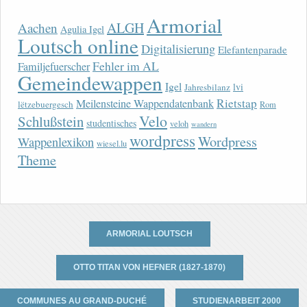
Armorial
ALGH
Aachen
Agulia Igel
Loutsch online
Digitalisierung
Elefantenparade
Fehler im AL
Familjefuerscher
Gemeindewappen
Igel
lvi
Jahresbilanz
Rietstap
Meilensteine Wappendatenbank
lëtzebuergesch
Rom
Velo
Schlußstein
studentisches
veloh
wandern
wordpress
Wordpress
Wappenlexikon
wiesel.lu
Theme
ARMORIAL LOUTSCH
OTTO TITAN VON HEFNER (1827-1870)
COMMUNES AU GRAND-DUCHÉ
STUDIENARBEIT 2000