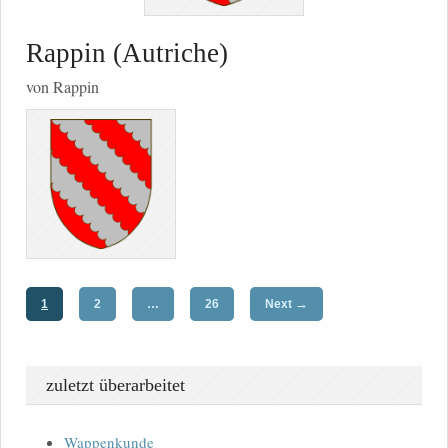
Rappin (Autriche)
von Rappin
→
1
2
…
26
Next
zuletzt überarbeitet
Wappenkunde