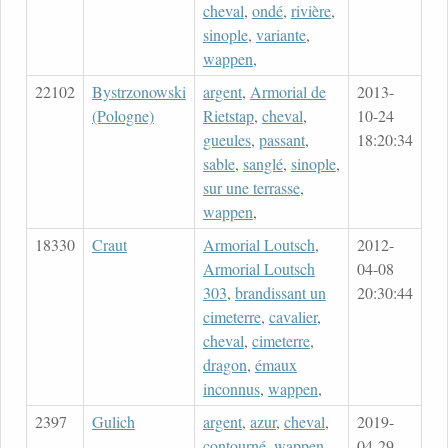
cheval
,
ondé
,
rivière
,
sinople
,
variante
,
wappen
,
22102
Bystrzonowski
argent
,
Armorial de
2013-
(Pologne)
Rietstap
,
cheval
,
10-24
gueules
,
passant
,
18:20:34
sable
,
sanglé
,
sinople
,
sur une terrasse
,
wappen
,
18330
Craut
Armorial Loutsch
,
2012-
Armorial Loutsch
04-08
303
,
brandissant un
20:30:44
cimeterre
,
cavalier
,
cheval
,
cimeterre
,
dragon
,
émaux
inconnus
,
wappen
,
2397
Gulich
argent
,
azur
,
cheval
,
2019-
contourné
,
wappen
,
04-29