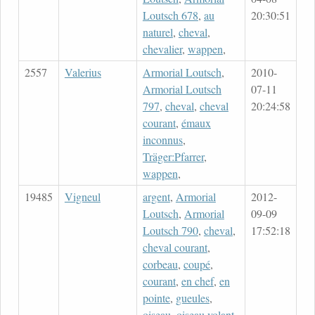
Loutsch 678
,
au
20:30:51
naturel
,
cheval
,
chevalier
,
wappen
,
2557
Valerius
Armorial Loutsch
,
2010-
Armorial Loutsch
07-11
797
,
cheval
,
cheval
20:24:58
courant
,
émaux
inconnus
,
Träger:Pfarrer
,
wappen
,
19485
Vigneul
argent
,
Armorial
2012-
Loutsch
,
Armorial
09-09
Loutsch 790
,
cheval
,
17:52:18
cheval courant
,
corbeau
,
coupé
,
courant
,
en chef
,
en
pointe
,
gueules
,
oiseau
,
oiseau volant
,