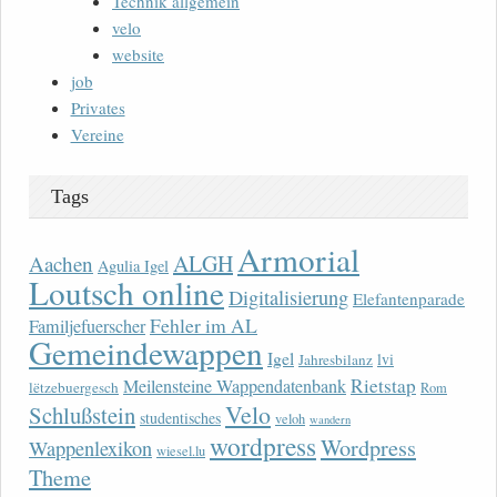
Technik allgemein
velo
website
job
Privates
Vereine
Tags
Armorial
ALGH
Aachen
Agulia Igel
Loutsch online
Digitalisierung
Elefantenparade
Fehler im AL
Familjefuerscher
Gemeindewappen
Igel
lvi
Jahresbilanz
Rietstap
Meilensteine Wappendatenbank
lëtzebuergesch
Rom
Velo
Schlußstein
studentisches
veloh
wandern
wordpress
Wordpress
Wappenlexikon
wiesel.lu
Theme