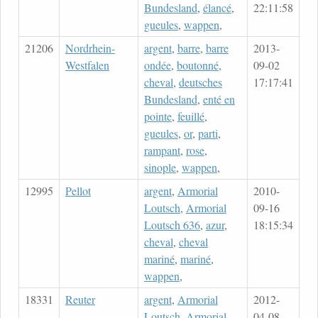
Bundesland
,
élancé
,
22:11:58
gueules
,
wappen
,
21206
Nordrhein-
argent
,
barre
,
barre
2013-
Westfalen
ondée
,
boutonné
,
09-02
cheval
,
deutsches
17:17:41
Bundesland
,
enté en
pointe
,
feuillé
,
gueules
,
or
,
parti
,
rampant
,
rose
,
sinople
,
wappen
,
12995
Pellot
argent
,
Armorial
2010-
Loutsch
,
Armorial
09-16
Loutsch 636
,
azur
,
18:15:34
cheval
,
cheval
mariné
,
mariné
,
wappen
,
18331
Reuter
argent
,
Armorial
2012-
Loutsch
,
Armorial
04-08