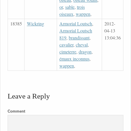
or
,
sable
,
trois
oiseaux
,
wappen
,
18385
Wickring
Armorial Loutsch
,
2012-
Armorial Loutsch
04-13
819
,
brandissant
,
13:04:36
cavalier
,
cheval
,
cimeterre
,
dragon
,
émaux inconnus
,
wappen
,
Leave a Reply
Comment