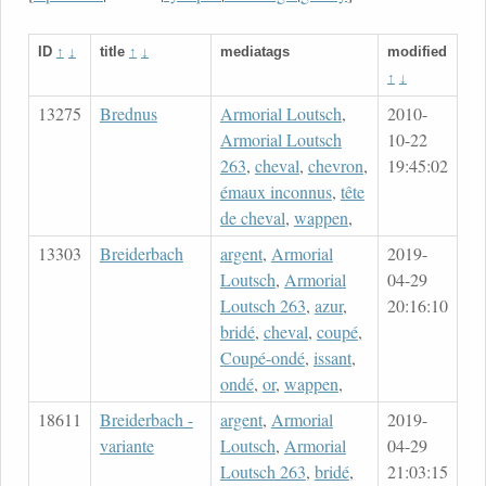
ID
↑
↓
title
↑
↓
mediatags
modified
↑
↓
13275
Brednus
Armorial Loutsch
,
2010-
Armorial Loutsch
10-22
263
,
cheval
,
chevron
,
19:45:02
émaux inconnus
,
tête
de cheval
,
wappen
,
13303
Breiderbach
argent
,
Armorial
2019-
Loutsch
,
Armorial
04-29
Loutsch 263
,
azur
,
20:16:10
bridé
,
cheval
,
coupé
,
Coupé-ondé
,
issant
,
ondé
,
or
,
wappen
,
18611
Breiderbach -
argent
,
Armorial
2019-
variante
Loutsch
,
Armorial
04-29
Loutsch 263
,
bridé
,
21:03:15