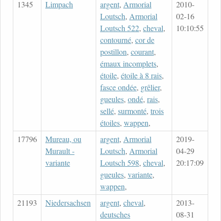
1345
Limpach
argent
,
Armorial
2010-
Loutsch
,
Armorial
02-16
Loutsch 522
,
cheval
,
10:10:55
contourné
,
cor de
postillon
,
courant
,
émaux incomplets
,
étoile
,
étoile à 8 rais
,
fasce ondée
,
grêlier
,
gueules
,
ondé
,
rais
,
sellé
,
surmonté
,
trois
étoiles
,
wappen
,
17796
Mureau, ou
argent
,
Armorial
2019-
Murault -
Loutsch
,
Armorial
04-29
variante
Loutsch 598
,
cheval
,
20:17:09
gueules
,
variante
,
wappen
,
21193
Niedersachsen
argent
,
cheval
,
2013-
deutsches
08-31