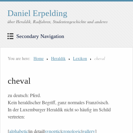
Daniel Erpelding
über Heraldik, Radfahren, Studentengeschichte und anderes
Secondary Navigation
You are here:
Home
Heraldik
Lexikon
cheval
cheval
zu deutsch: Pferd.
Kein heraldischer Begriff, ganz normales Französisch.
In der Luxemburger Heraldik nicht so häufig im Schild
vertreten:
[
alphabetic
|in detail|
synoptic
|
cronologic
|
gallery
]