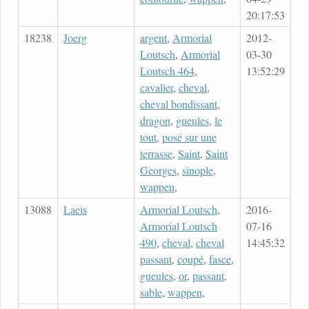
20:17:53
18238
Joerg
argent
,
Armorial
2012-
Loutsch
,
Armorial
03-30
Loutsch 464
,
13:52:29
cavalier
,
cheval
,
cheval bondissant
,
dragon
,
gueules
,
le
tout
,
posé sur une
terrasse
,
Saint
,
Saint
Georges
,
sinople
,
wappen
,
13088
Laeis
Armorial Loutsch
,
2016-
Armorial Loutsch
07-16
490
,
cheval
,
cheval
14:45:32
passant
,
coupé
,
fasce
,
gueules
,
or
,
passant
,
sable
,
wappen
,