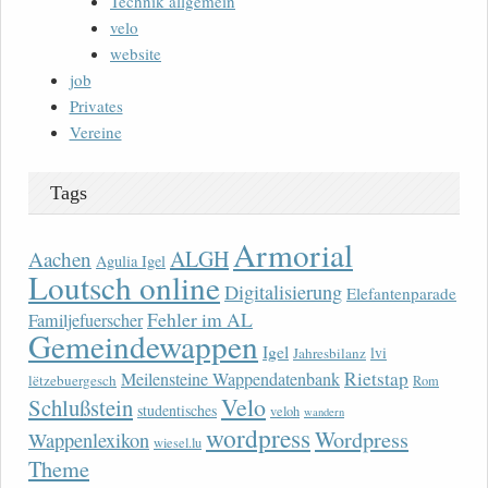
Technik allgemein
velo
website
job
Privates
Vereine
Tags
Armorial
ALGH
Aachen
Agulia Igel
Loutsch online
Digitalisierung
Elefantenparade
Fehler im AL
Familjefuerscher
Gemeindewappen
Igel
lvi
Jahresbilanz
Rietstap
Meilensteine Wappendatenbank
lëtzebuergesch
Rom
Velo
Schlußstein
studentisches
veloh
wandern
wordpress
Wordpress
Wappenlexikon
wiesel.lu
Theme