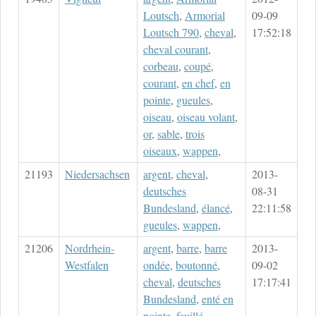
Loutsch
,
Armorial
09-09
Loutsch 790
,
cheval
,
17:52:18
cheval courant
,
corbeau
,
coupé
,
courant
,
en chef
,
en
pointe
,
gueules
,
oiseau
,
oiseau volant
,
or
,
sable
,
trois
oiseaux
,
wappen
,
21193
Niedersachsen
argent
,
cheval
,
2013-
deutsches
08-31
Bundesland
,
élancé
,
22:11:58
gueules
,
wappen
,
21206
Nordrhein-
argent
,
barre
,
barre
2013-
Westfalen
ondée
,
boutonné
,
09-02
cheval
,
deutsches
17:17:41
Bundesland
,
enté en
pointe
,
feuillé
,