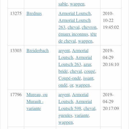
sable
,
wappen
,
13275
Brednus
Armorial Loutsch
,
2010-
Armorial Loutsch
10-22
263
,
cheval
,
chevron
,
19:45:02
émaux inconnus
,
tête
de cheval
,
wappen
,
13303
Breiderbach
argent
,
Armorial
2019-
Loutsch
,
Armorial
04-29
Loutsch 263
,
azur
,
20:16:10
bridé
,
cheval
,
coupé
,
Coupé-ondé
,
issant
,
ondé
,
or
,
wappen
,
17796
Mureau, ou
argent
,
Armorial
2019-
Murault -
Loutsch
,
Armorial
04-29
variante
Loutsch 598
,
cheval
,
20:17:09
gueules
,
variante
,
wappen
,