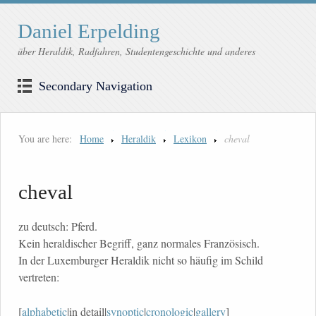
Daniel Erpelding
über Heraldik, Radfahren, Studentengeschichte und anderes
Secondary Navigation
You are here:
Home
Heraldik
Lexikon
cheval
cheval
zu deutsch: Pferd.
Kein heraldischer Begriff, ganz normales Französisch.
In der Luxemburger Heraldik nicht so häufig im Schild
vertreten:
[
alphabetic
|in detail|
synoptic
|
cronologic
|
gallery
]