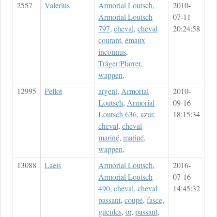
2557
Valerius
Armorial Loutsch
,
2010-
Armorial Loutsch
07-11
797
,
cheval
,
cheval
20:24:58
courant
,
émaux
inconnus
,
Träger:Pfarrer
,
wappen
,
12995
Pellot
argent
,
Armorial
2010-
Loutsch
,
Armorial
09-16
Loutsch 636
,
azur
,
18:15:34
cheval
,
cheval
mariné
,
mariné
,
wappen
,
13088
Laeis
Armorial Loutsch
,
2016-
Armorial Loutsch
07-16
490
,
cheval
,
cheval
14:45:32
passant
,
coupé
,
fasce
,
gueules
,
or
,
passant
,