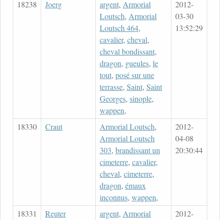
18238
Joerg
argent
,
Armorial
2012-
Loutsch
,
Armorial
03-30
Loutsch 464
,
13:52:29
cavalier
,
cheval
,
cheval bondissant
,
dragon
,
gueules
,
le
tout
,
posé sur une
terrasse
,
Saint
,
Saint
Georges
,
sinople
,
wappen
,
18330
Craut
Armorial Loutsch
,
2012-
Armorial Loutsch
04-08
303
,
brandissant un
20:30:44
cimeterre
,
cavalier
,
cheval
,
cimeterre
,
dragon
,
émaux
inconnus
,
wappen
,
18331
Reuter
argent
,
Armorial
2012-