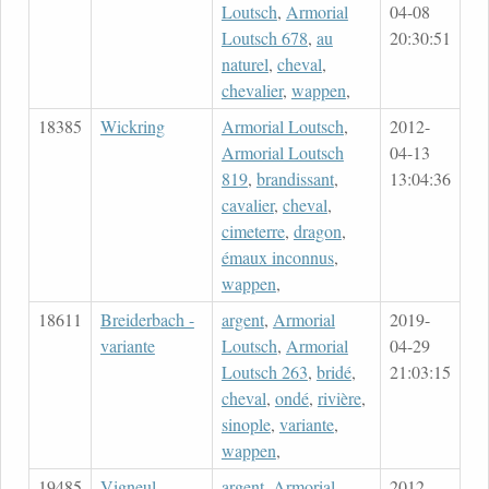
Loutsch
,
Armorial
04-08
Loutsch 678
,
au
20:30:51
naturel
,
cheval
,
chevalier
,
wappen
,
18385
Wickring
Armorial Loutsch
,
2012-
Armorial Loutsch
04-13
819
,
brandissant
,
13:04:36
cavalier
,
cheval
,
cimeterre
,
dragon
,
émaux inconnus
,
wappen
,
18611
Breiderbach -
argent
,
Armorial
2019-
variante
Loutsch
,
Armorial
04-29
Loutsch 263
,
bridé
,
21:03:15
cheval
,
ondé
,
rivière
,
sinople
,
variante
,
wappen
,
19485
Vigneul
argent
,
Armorial
2012-