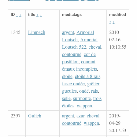
ID
↑
↓
title
↑
↓
mediatags
modified
↑
↓
1345
Limpach
argent
,
Armorial
2010-
Loutsch
,
Armorial
02-16
Loutsch 522
,
cheval
,
10:10:55
contourné
,
cor de
postillon
,
courant
,
émaux incomplets
,
étoile
,
étoile à 8 rais
,
fasce ondée
,
grêlier
,
gueules
,
ondé
,
rais
,
sellé
,
surmonté
,
trois
étoiles
,
wappen
,
2397
Gulich
argent
,
azur
,
cheval
,
2019-
contourné
,
wappen
,
04-29
20:17:53