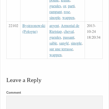
gueules
,
or
,
parti
,
rampant
,
rose
,
sinople
,
wappen
,
22102
Bystrzonowski
argent
,
Armorial de
2013-
(Pologne)
Rietstap
,
cheval
,
10-24
gueules
,
passant
,
18:20:34
sable
,
sanglé
,
sinople
,
sur une terrasse
,
wappen
,
Leave a Reply
Comment