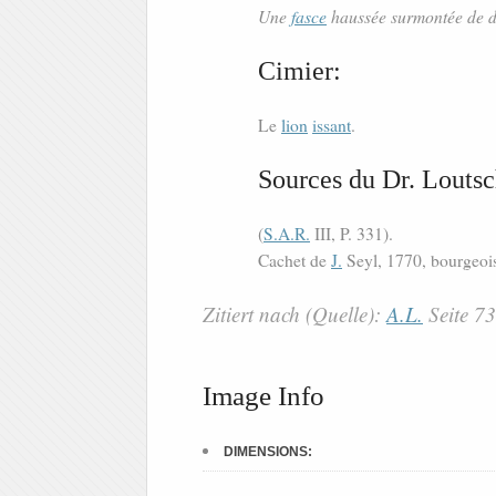
Une
fasce
haussée surmontée de d
Cimier:
Le
lion
issant
.
Sources du Dr. Loutsc
(
S.A.R.
III, P. 331).
Cachet de
J.
Seyl, 1770, bourgeo
Zitiert nach (Quelle):
A.L.
Seite 7
Image Info
DIMENSIONS: