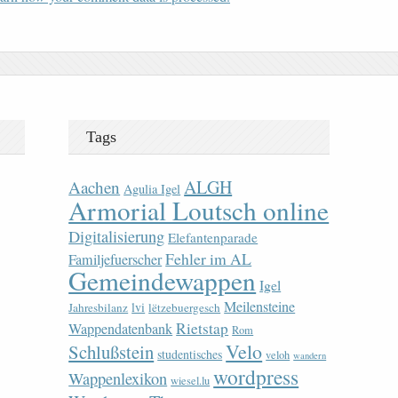
Tags
ALGH
Aachen
Agulia Igel
Armorial Loutsch online
Digitalisierung
Elefantenparade
Fehler im AL
Familjefuerscher
Gemeindewappen
Igel
Meilensteine
lvi
Jahresbilanz
lëtzebuergesch
Rietstap
Wappendatenbank
Rom
Velo
Schlußstein
studentisches
veloh
wandern
wordpress
Wappenlexikon
wiesel.lu