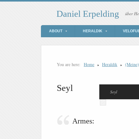
Daniel Erpelding
über He
ABOUT
HERALDIK
VELOFU
You are here:
Home
Heraldik
(Meine
Seyl
Seyl
Armes: