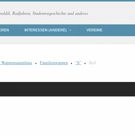
raldik, Radfahren, Studentengeschichte und anderes
EREN
INTERESSEN (ANDERE)
VEREINE
) Wappensammlung
Familienwappen
“S”
Seyl