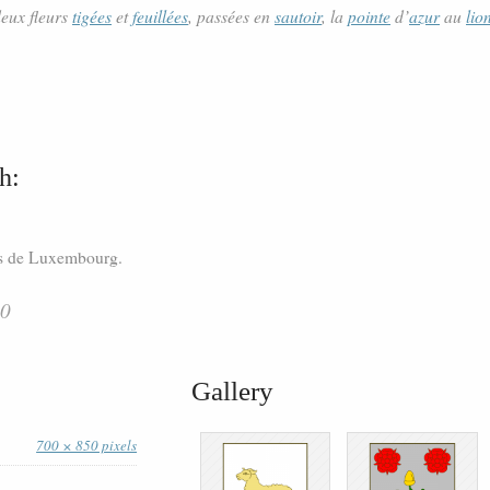
eux fleurs
tigées
et
feuillées
, passées en
sautoir
, la
pointe
d’
azur
au
lio
h:
is de Luxembourg.
30
Gallery
700 × 850 pixels