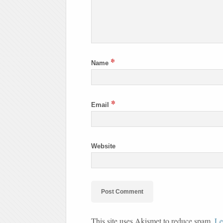
*
Name
*
Email
Website
This site uses Akismet to reduce spam.
Le