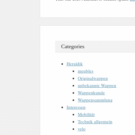
Categories
Heraldik
meubles
Originalwappen
unbekannte Wappen
Wappenkunde
Wappensammlung
Interessen
Mobilität
Technik allgemein
velo