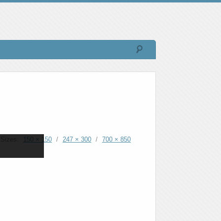
Sizes:
150 × 150
/
247 × 300
/
700 × 850