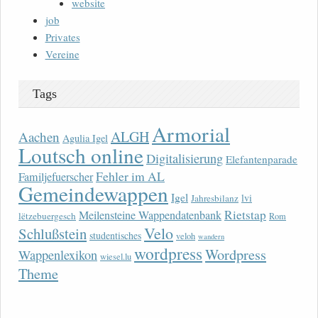
website
job
Privates
Vereine
Tags
Armorial
ALGH
Aachen
Agulia Igel
Loutsch online
Digitalisierung
Elefantenparade
Fehler im AL
Familjefuerscher
Gemeindewappen
Igel
lvi
Jahresbilanz
Rietstap
Meilensteine Wappendatenbank
lëtzebuergesch
Rom
Velo
Schlußstein
studentisches
veloh
wandern
wordpress
Wordpress
Wappenlexikon
wiesel.lu
Theme