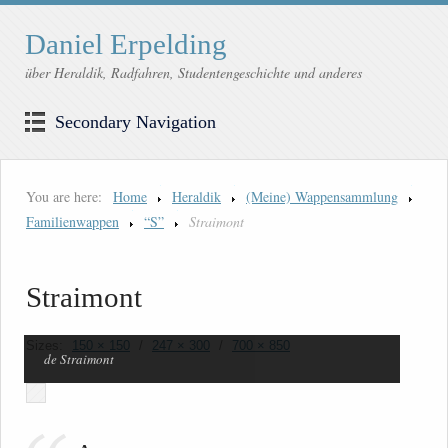
Daniel Erpelding
über Heraldik, Radfahren, Studentengeschichte und anderes
Secondary Navigation
You are here:
Home
Heraldik
(Meine) Wappensammlung
Familienwappen
“S”
Straimont
Straimont
Sizes:
150 × 150
/
247 × 300
/
700 × 850
de Straimont