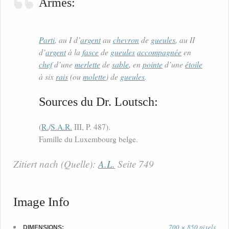
Armes:
Parti
, au I d’
argent
au
chevron
de
gueules
, au II
d’
argent
à la
fasce
de
gueules
accompagnée
en
chef
d’une
merlette
de
sable
, en
pointe
d’une
étoile
à six
rais
(ou
molette
) de
gueules
.
Sources du Dr. Loutsch:
(
R.
/
S.A.R.
III, P. 487).
Famille du Luxembourg belge.
Zitiert nach (Quelle):
A.L.
Seite 749
Image Info
700 × 850 pixels
DIMENSIONS: