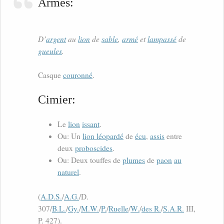
Armes:
D’
argent
au
lion
de
sable
,
armé
et
lampassé
de
gueules
.
Casque
couronné
.
Cimier:
Le
lion
issant
.
Ou: Un
lion léopardé
de
écu
,
assis
entre
deux
proboscides
.
Ou: Deux touffes de
plumes
de
paon
au
naturel
.
(
A.D.S.
/
A.G.
/D.
307/
B.L.
/
Gy.
/
M.W.
/
P.
/
Ruelle
/
W.
/
des R.
/
S.A.R.
III,
P. 427).