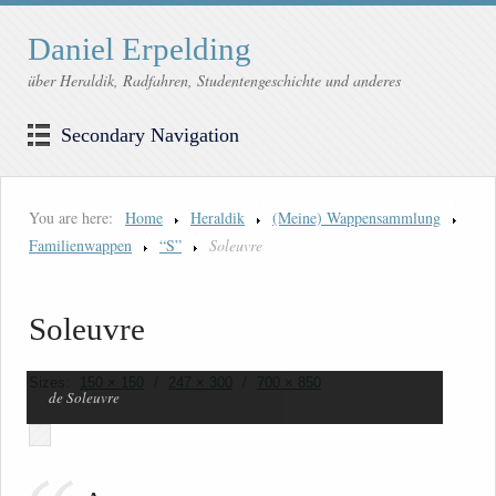
Daniel Erpelding
über Heraldik, Radfahren, Studentengeschichte und anderes
Secondary Navigation
You are here:
Home
Heraldik
(Meine) Wappensammlung
Familienwappen
“S”
Soleuvre
Soleuvre
Sizes:
150 × 150
/
247 × 300
/
700 × 850
de Soleuvre