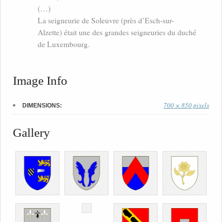
(…)
La seigneurie de Soleuvre (près d’Esch-sur-
Alzette) était une des grandes seigneuries du duché
de Luxembourg.
Image Info
700 × 850 pixels
DIMENSIONS:
Gallery