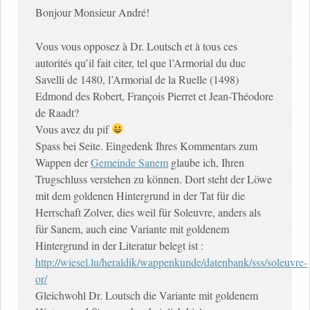
Bonjour Monsieur André!
Vous vous opposez à Dr. Loutsch et à tous ces
autorités qu’il fait citer, tel que l’Armorial du duc
Savelli de 1480, l’Armorial de la Ruelle (1498)
Edmond des Robert, François Pierret et Jean-Théodore
de Raadt?
Vous avez du pif
Spass bei Seite. Eingedenk Ihres Kommentars zum
Wappen der
Gemeinde Sanem
glaube ich, Ihren
Trugschluss verstehen zu können. Dort steht der Löwe
mit dem goldenen Hintergrund in der Tat für die
Herrschaft Zolver, dies weil für Soleuvre, anders als
für Sanem, auch eine Variante mit goldenem
Hintergrund in der Literatur belegt ist :
http://wiesel.lu/heraldik/wappenkunde/datenbank/sss/soleuvre-
or/
Gleichwohl Dr. Loutsch die Variante mit goldenem