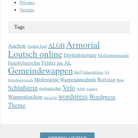
Privates
Vereine
Tags
Armorial
ALGH
Aachen
Agulia Igel
Loutsch online
Digitalisierung
Elefantenparade
Fehler im AL
Familjefuerscher
Gemeindewappen
Igel
lvi
Jahresbilanz
Rietstap
Meilensteine Wappendatenbank
lëtzebuergesch
Rom
Velo
Schlußstein
studentisches
veloh
wandern
wordpress
Wordpress
Wappenlexikon
wiesel.lu
Theme
ARMORIAL LOUTSCH