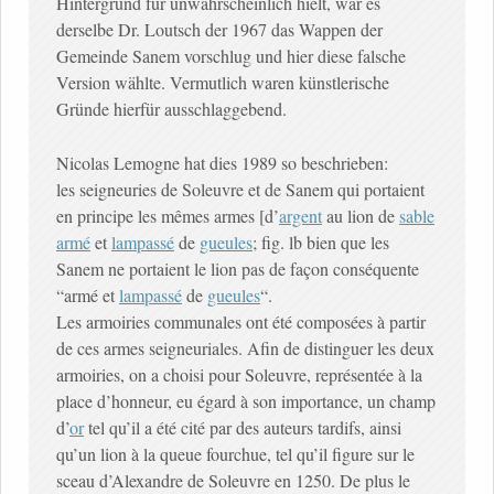
Hintergrund für unwahrscheinlich hielt, war es
derselbe Dr. Loutsch der 1967 das Wappen der
Gemeinde Sanem vorschlug und hier diese falsche
Version wählte. Vermutlich waren künstlerische
Gründe hierfür ausschlaggebend.
Nicolas Lemogne hat dies 1989 so beschrieben:
les seigneuries de Soleuvre et de Sanem qui portaient
en principe les mêmes armes [d’
argent
au lion de
sable
armé
et
lampassé
de
gueules
; fig. lb bien que les
Sanem ne portaient le lion pas de façon conséquente
“armé et
lampassé
de
gueules
“.
Les armoiries communales ont été composées à partir
de ces armes seigneuriales. Afin de distinguer les deux
armoiries, on a choisi pour Soleuvre, représentée à la
place d’honneur, eu égard à son importance, un champ
d’
or
tel qu’il a été cité par des auteurs tardifs, ainsi
qu’un lion à la queue fourchue, tel qu’il figure sur le
sceau d’Alexandre de Soleuvre en 1250. De plus le