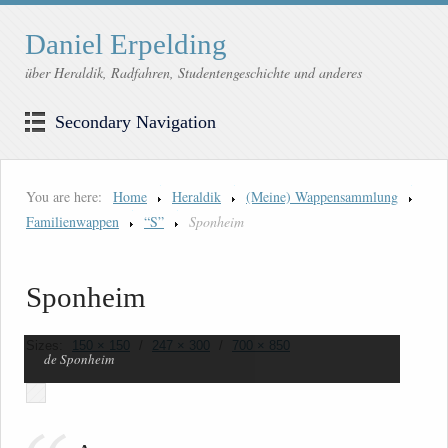
Daniel Erpelding
über Heraldik, Radfahren, Studentengeschichte und anderes
Secondary Navigation
You are here:
Home
Heraldik
(Meine) Wappensammlung
Familienwappen
“S”
Sponheim
Sponheim
Sizes:
150 × 150
/
247 × 300
/
700 × 850
de Sponheim