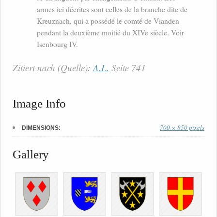
armes ici décrites sont celles de la branche dite de
Kreuznach, qui a possédé le comté de Vianden
pendant la deuxième moitié du XIVe siècle. Voir
Isenbourg IV.
Zitiert nach (Quelle):
A.L.
Seite 741
Image Info
700 × 850 pixels
DIMENSIONS:
Gallery