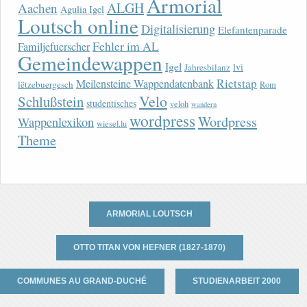
Armorial
ALGH
Aachen
Agulia Igel
Loutsch online
Digitalisierung
Elefantenparade
Fehler im AL
Familjefuerscher
Gemeindewappen
Igel
lvi
Jahresbilanz
Rietstap
Meilensteine Wappendatenbank
lëtzebuergesch
Rom
Velo
Schlußstein
studentisches
veloh
wandern
wordpress
Wordpress
Wappenlexikon
wiesel.lu
Theme
ARMORIAL LOUTSCH
OTTO TITAN VON HEFNER (1827-1870)
COMMUNES AU GRAND-DUCHÉ
STUDIENARBEIT 2000