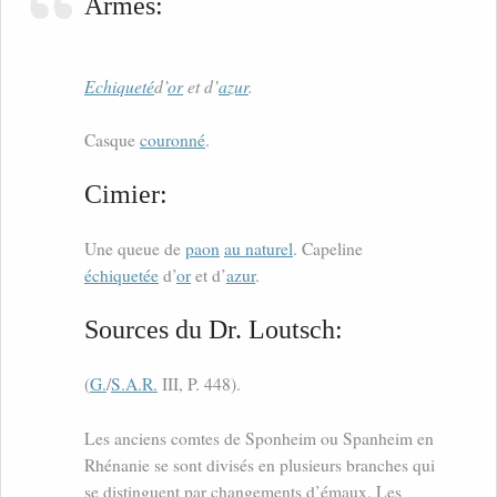
Armes:
Echiqueté
d’
or
et d’
azur
.
Casque
couronné
.
Cimier:
Une queue de
paon
au naturel
. Capeline
échiquetée
d’
or
et d’
azur
.
Sources du Dr. Loutsch:
(
G.
/
S.A.R.
III, P. 448).
Les anciens comtes de Sponheim ou Spanheim en
Rhénanie se sont divisés en plusieurs branches qui
se distinguent par changements d’émaux. Les