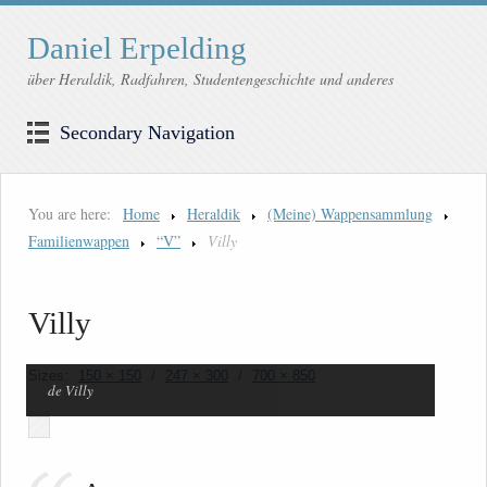
Daniel Erpelding
über Heraldik, Radfahren, Studentengeschichte und anderes
Secondary Navigation
You are here:
Home
Heraldik
(Meine) Wappensammlung
Familienwappen
“V”
Villy
Villy
Sizes:
150 × 150
/
247 × 300
/
700 × 850
de Villy