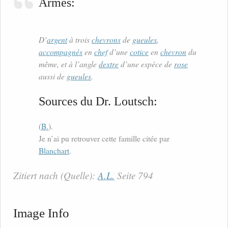
Armes:
D’
argent
à trois
chevrons
de
gueules
,
accompagnés
en
chef
d’une
cotice
en
chevron
du
même, et à l’angle
dextre
d’une espèce de
rose
aussi de
gueules
.
Sources du Dr. Loutsch:
(
B.
).
Je n’ai pu retrouver cette famille citée par
Blanchart
.
Zitiert nach (Quelle):
A.L.
Seite 794
Image Info