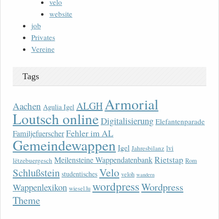
velo
website
job
Privates
Vereine
Tags
Armorial
ALGH
Aachen
Agulia Igel
Loutsch online
Digitalisierung
Elefantenparade
Fehler im AL
Familjefuerscher
Gemeindewappen
Igel
lvi
Jahresbilanz
Rietstap
Meilensteine Wappendatenbank
lëtzebuergesch
Rom
Velo
Schlußstein
studentisches
veloh
wandern
wordpress
Wordpress
Wappenlexikon
wiesel.lu
Theme