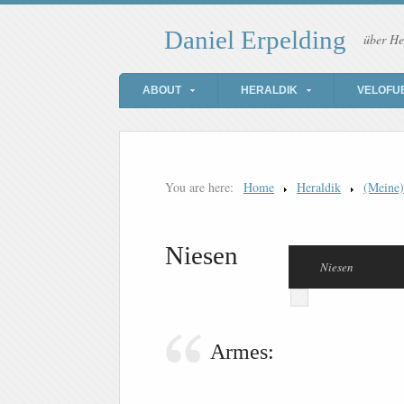
Daniel Erpelding
über He
ABOUT
HERALDIK
VELOFU
You are here:
Home
Heraldik
(Meine
Niesen
Niesen
Armes: