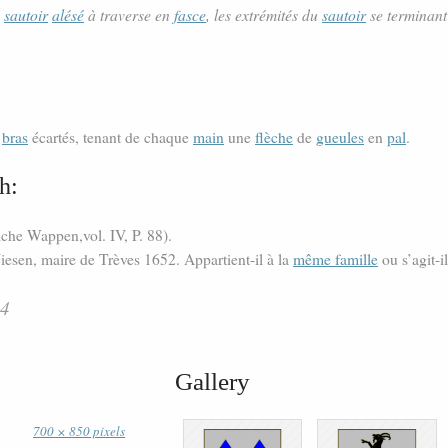
e
sautoir
alésé
à traverse en
fasce
, les extrémités du
sautoir
se terminant
s
bras
écartés, tenant de chaque
main
une
flèche
de
gueules
en
pal
.
h:
iche Wappen,vol. IV, P. 88).
esen, maire de Trèves 1652. Appartient-il à la
même famille
ou s’agit-
14
Gallery
700 × 850 pixels