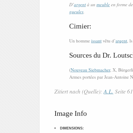
D’
argent
à un
meuble
en forme d
gueules
.
Cimier:
Un homme
issant
vêtu d’
argent
, l
Sources du Dr. Loutsc
(
Nouveau Siebmacher
, X, Bürgerl
Armes portées par Jean-Antoine Ni
Zitiert nach (Quelle):
A.L.
Seite 6
Image Info
DIMENSIONS: