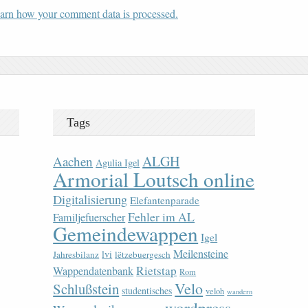
arn how your comment data is processed.
Tags
ALGH
Aachen
Agulia Igel
Armorial Loutsch online
Digitalisierung
Elefantenparade
Fehler im AL
Familjefuerscher
Gemeindewappen
Igel
Meilensteine
lvi
Jahresbilanz
lëtzebuergesch
Rietstap
Wappendatenbank
Rom
Velo
Schlußstein
studentisches
veloh
wandern
wordpress