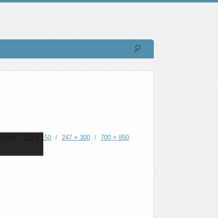
Sizes:
150 × 150
/
247 × 300
/
700 × 850