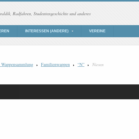
raldik, Radfahren, Studentengeschichte und anderes
EREN
INTERESSEN (ANDERE)
VEREINE
) Wappensammlung
Familienwappen
“N”
Niesen