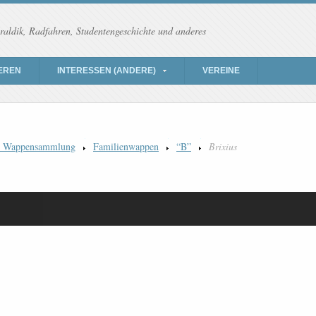
raldik, Radfahren, Studentengeschichte und anderes
EREN
INTERESSEN (ANDERE)
VEREINE
) Wappensammlung
Familienwappen
“B”
Brixius