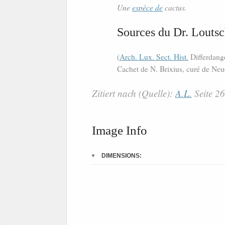
Une
espèce de
cactus.
Sources du Dr. Loutsc
(
Arch. Lux. Sect. Hist.
Differdange
Cachet de N. Brixius, curé de Neu
Zitiert nach (Quelle):
A.L.
Seite 2
Image Info
DIMENSIONS: