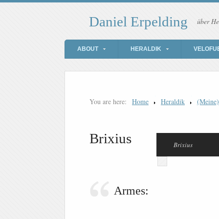
Daniel Erpelding
über He
ABOUT
HERALDIK
VELOFU
You are here:
Home
Heraldik
(Meine
Brixius
Brixius
Armes: