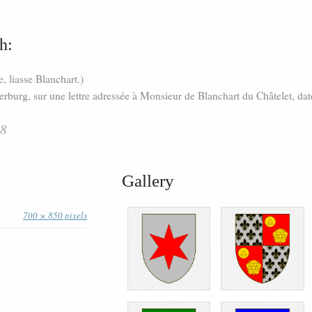
h:
, liasse Blanchart.)
erburg, sur une lettre adressée à Monsieur de Blanchart du Châtelet, da
68
Gallery
700 × 850 pixels