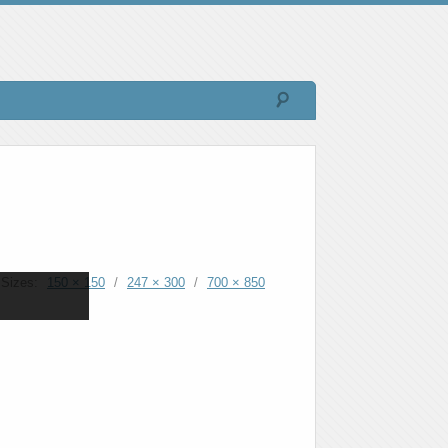
Sizes:
150 × 150
/
247 × 300
/
700 × 850