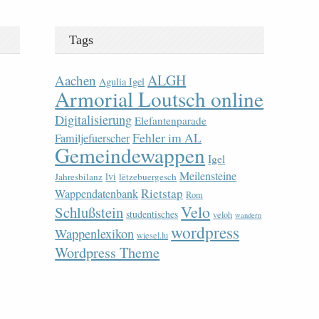
Tags
ALGH
Aachen
Agulia Igel
Armorial Loutsch online
Digitalisierung
Elefantenparade
Fehler im AL
Familjefuerscher
Gemeindewappen
Igel
Meilensteine
lvi
Jahresbilanz
lëtzebuergesch
Rietstap
Wappendatenbank
Rom
Velo
Schlußstein
studentisches
veloh
wandern
wordpress
Wappenlexikon
wiesel.lu
Wordpress Theme