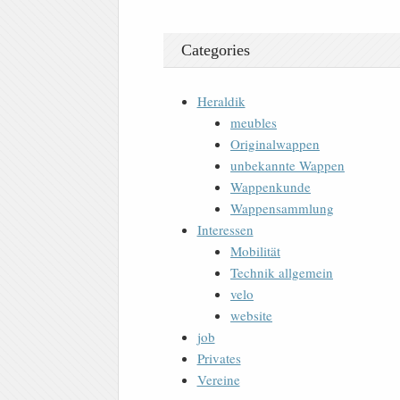
Categories
Heraldik
meubles
Originalwappen
unbekannte Wappen
Wappenkunde
Wappensammlung
Interessen
Mobilität
Technik allgemein
velo
website
job
Privates
Vereine