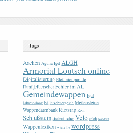
Tags
ALGH
Aachen
Agulia Igel
Armorial Loutsch online
Digitalisierung
Elefantenparade
Fehler im AL
Familjefuerscher
Gemeindewappen
Igel
Meilensteine
lvi
Jahresbilanz
lëtzebuergesch
Rietstap
Wappendatenbank
Rom
Velo
Schlußstein
studentisches
veloh
wandern
wordpress
Wappenlexikon
wiesel.lu