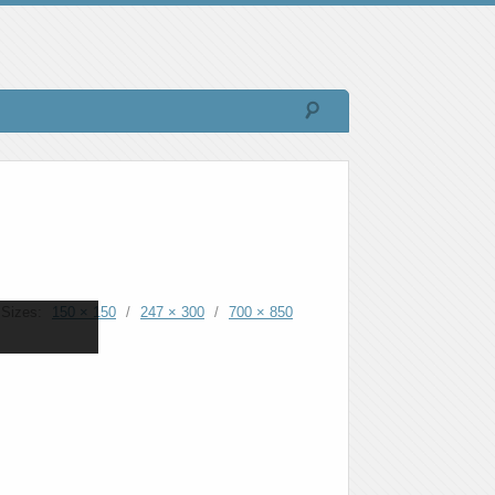
Sizes:
150 × 150
/
247 × 300
/
700 × 850