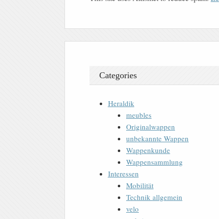
Categories
Heraldik
meubles
Originalwappen
unbekannte Wappen
Wappenkunde
Wappensammlung
Interessen
Mobilität
Technik allgemein
velo