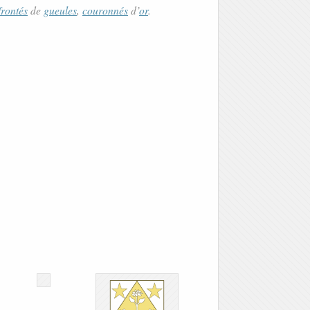
frontés
de
gueules
,
couronnés
d’
or
.