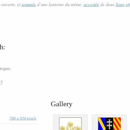
, ouverte, et
sommée
d’une lanterne du même,
accostée
de deux
lions
af
h:
stogne.
05
Gallery
700 × 850 pixels