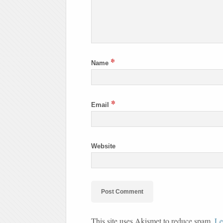
*
Name
*
Email
Website
This site uses Akismet to reduce spam.
Le