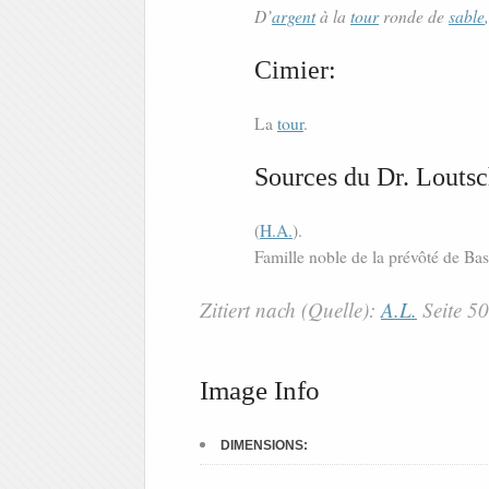
D’
argent
à la
tour
ronde de
sable
Cimier:
La
tour
.
Sources du Dr. Loutsc
(
H.A.
).
Famille noble de la prévôté de Ba
Zitiert nach (Quelle):
A.L.
Seite 5
Image Info
DIMENSIONS: