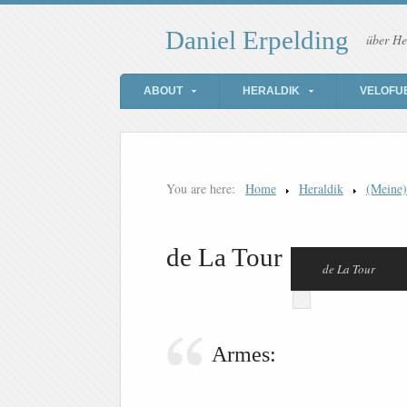
Daniel Erpelding
über He
ABOUT
HERALDIK
VELOFU
You are here:
Home
Heraldik
(Meine
de La Tour
de La Tour
Armes: