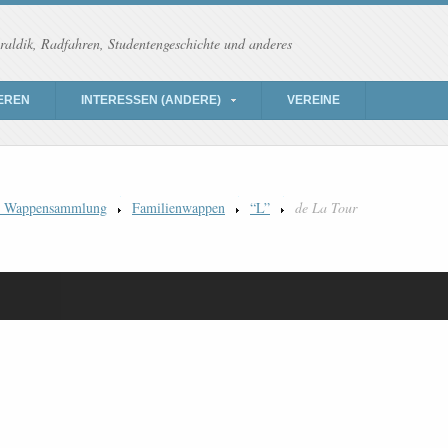
raldik, Radfahren, Studentengeschichte und anderes
EREN
INTERESSEN (ANDERE)
VEREINE
) Wappensammlung
Familienwappen
“L”
de La Tour