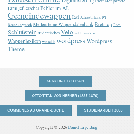
Digitalisierung
Elefantenparade
Fehler im AL
Familjefuerscher
Gemeindewappen
Igel
lvi
Jahresbilanz
Rietstap
Meilensteine Wappendatenbank
lëtzebuergesch
Rom
Velo
Schlußstein
studentisches
veloh
wandern
wordpress
Wordpress
Wappenlexikon
wiesel.lu
Theme
ARMORIAL LOUTSCH
OTTO TITAN VON HEFNER (1827-1870)
COMMUNES AU GRAND-DUCHÉ
STUDIENARBEIT 2000
Copyright © 2026
Daniel Erpelding
.