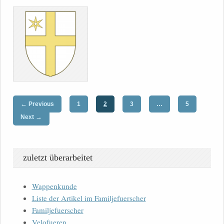
←
Previous
1
2
3
…
5
→
Next
zuletzt überarbeitet
Wappenkunde
Liste der Artikel im Familjefuerscher
Familjefuerscher
Velofueren