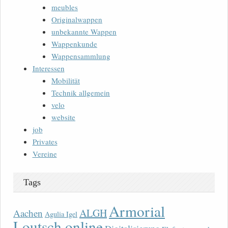
meubles
Originalwappen
unbekannte Wappen
Wappenkunde
Wappensammlung
Interessen
Mobilität
Technik allgemein
velo
website
job
Privates
Vereine
Tags
Armorial
ALGH
Aachen
Agulia Igel
Loutsch online