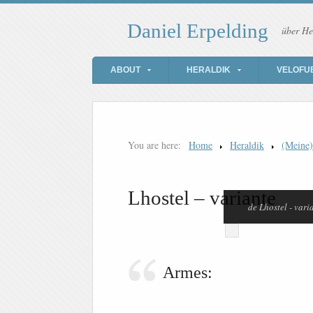
Daniel Erpelding
über He
ABOUT
HERALDIK
VELOFU
You are here:
Home
Heraldik
(Meine
Lhostel – variante
de Lhostel - vari
Armes: