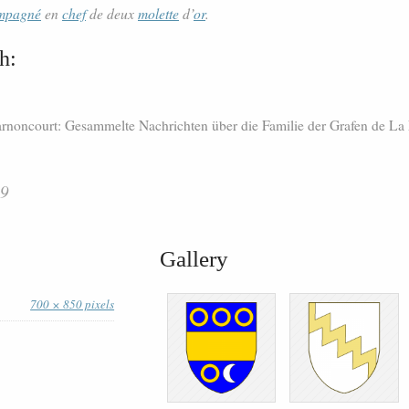
mpagné
en
chef
de deux
molette
d’
or
.
h:
 Harnoncourt: Gesammelte Nachrichten über die Familie der Grafen de L
19
Gallery
700 × 850 pixels