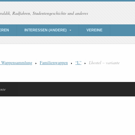
raldik, Radfahren, Studentengeschichte und anderes
EREN
INTERESSEN (ANDERE)
VEREINE
) Wappensammlung
Familienwappen
“L”
Lhostel – variante
ante