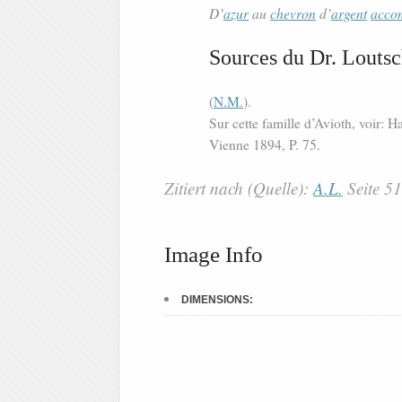
D’
azur
au
chevron
d’
argent
acco
Sources du Dr. Loutsc
(
N.M.
).
Sur cette famille d’Avioth, voir:
Vienne 1894, P. 75.
Zitiert nach (Quelle):
A.L.
Seite 5
Image Info
DIMENSIONS: