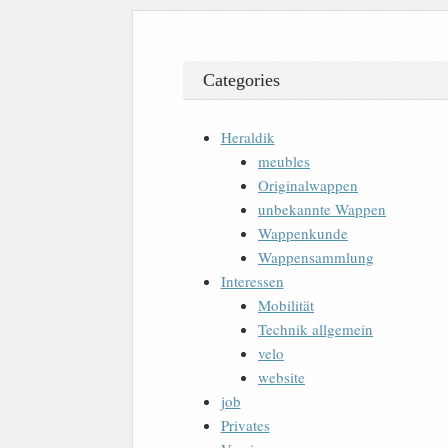
Categories
Heraldik
meubles
Originalwappen
unbekannte Wappen
Wappenkunde
Wappensammlung
Interessen
Mobilität
Technik allgemein
velo
website
job
Privates