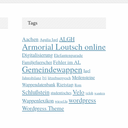
Tags
ALGH
Aachen
Agulia Igel
Armorial Loutsch online
Digitalisierung
Elefantenparade
Fehler im AL
Familjefuerscher
Gemeindewappen
Igel
Meilensteine
lvi
Jahresbilanz
lëtzebuergesch
Rietstap
Wappendatenbank
Rom
Velo
Schlußstein
studentisches
veloh
wandern
wordpress
Wappenlexikon
wiesel.lu
Wordpress Theme