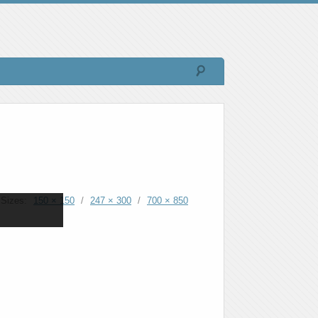
Sizes:
150 × 150
/
247 × 300
/
700 × 850